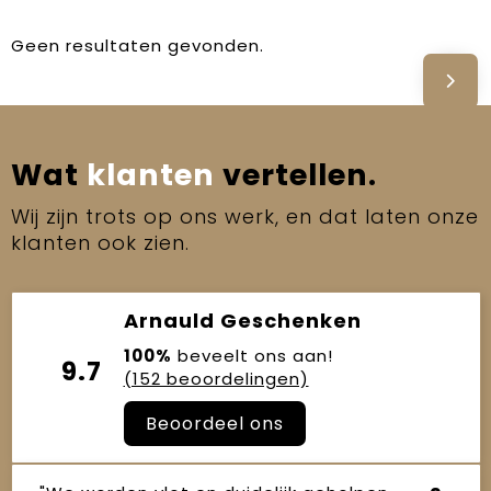
Geen resultaten gevonden.
Wat
klanten
vertellen.
Wij zijn trots op ons werk, en dat laten onze
klanten ook zien.
Arnauld Geschenken
100%
beveelt ons aan!
9.7
(152 beoordelingen)
Beoordeel ons