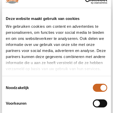
Borduren
Deze website maakt gebruik van cookies
Linker borst (60 x 50 mm)
We gebruiken cookies om content en advertenties te
personaliseren, om functies voor social media te bieden
en om ons websiteverkeer te analyseren. Ook delen we
Onbewerkt
informatie over uw gebruik van onze site met onze
Borduren
partners voor social media, adverteren en analyse. Deze
partners kunnen deze gegevens combineren met andere
informatie die u aan ze heeft verstrekt of die ze hebben
verzameld op basis van uw gebruik van hun services.
Achterzijde onder de nek (60 x 50 mm)
Toestemmingsselectie
Onbewerkt
Noodzakelijk
Borduren
Voorkeuren