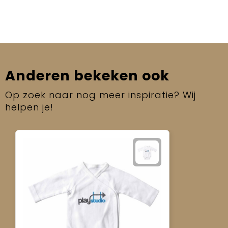
Anderen bekeken ook
Op zoek naar nog meer inspiratie? Wij
helpen je!