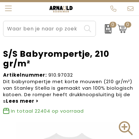
0
0
Relatiegeschenken
Beurs en Evenementen
Arnauld Kerstpakketten
Ons team
Sportkleding
Brievenbuspakketten
MijnEigenKadootje
Contact
S/S Babyrompertje, 210
gr/m²
Werkkleding
Carnaval
Blogs
Artikelnummer:
910.97032
Kleding en textiel
Dag van de Zorg
Dit babyrompertje met korte mouwen (210 gr/m²)
van Stanley Stella is gemaakt van 100% biologisch
Tassen
Kerstartikelen
katoen. De romper heeft drukknoopsluiting bij de
s
Kerstpakketten
In totaal
22404
op voorraad
Kraamcadeaus
Pasen