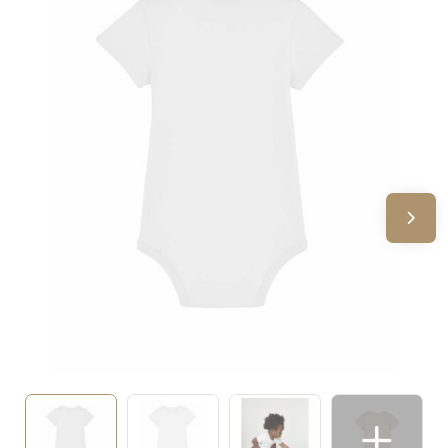
Sinterklaas
Verjaardagen
Voetbal, EK en WK
Voor de bouw
Zomergeschenken
Zomerpakketten