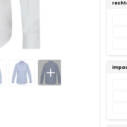
recht
impac