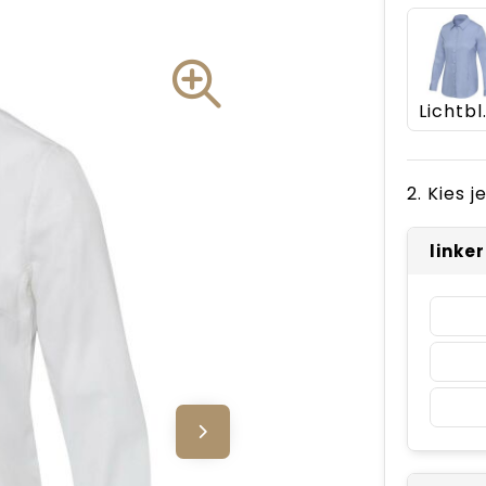
Lic
2. Kies 
linke