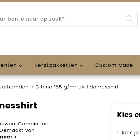
menten
Kerstpakketten
Custom Made
verhemden
Citrine 185 g/m² twill damesshirt
amesshirt
Kies e
mouwen. Combineert
. Gemaakt van
1. Kies j