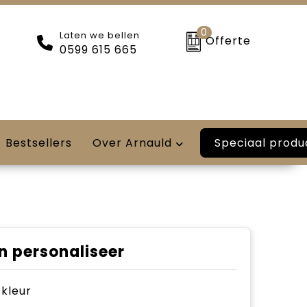
0
Laten we bellen
Offerte
0599 615 665
Speciaal produ
Bestsellers
Over Arnauld
n personaliseer
e kleur