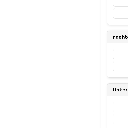
recht
linke