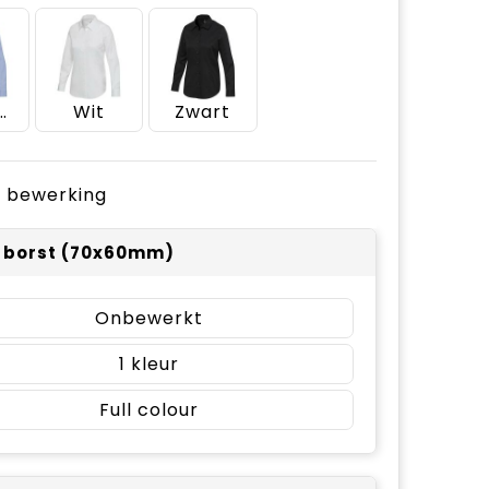
htblauw
Wit
Zwart
je bewerking
r borst (70x60mm)
Onbewerkt
1
Full colour