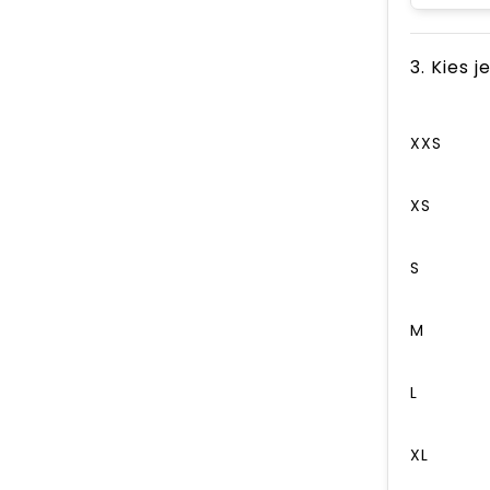
3. Kies 
XXS
XS
S
M
L
XL