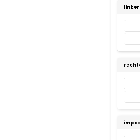
linke
recht
impac