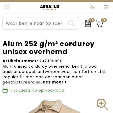
0
0
Relatiegeschenken
Beurs en Evenementen
Arnauld Kerstpakketten
Ons team
Sportkleding
Brievenbuspakketten
MijnEigenKadootje
Contact
Alum 252 g/m² corduroy
unisex overhemd
Werkkleding
Carnaval
Blogs
Artikelnummer:
247.100491
Kleding en textiel
Dag van de Zorg
Alum unisex corduroy overhemd. Een tijdloos
basisonderdeel, ontworpen voor comfort en stijl.
Tassen
Kerstartikelen
Regular fit met een ontspannen maar
gestructureerd sil
Kerstpakketten
In totaal
2176
op voorraad
Kraamcadeaus
Pasen