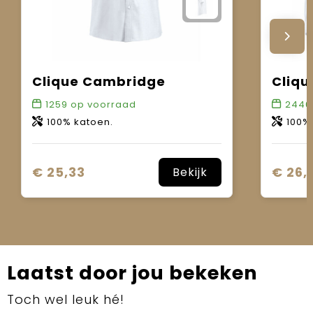
Clique Cambridge
Cliqu
1259
op voorraad
2446
100% katoen.
100%
€ 25,33
€ 26,
Bekijk
Laatst door jou bekeken
Toch wel leuk hé!