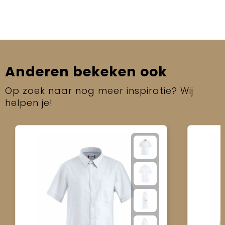
Anderen bekeken ook
Op zoek naar nog meer inspiratie? Wij
helpen je!