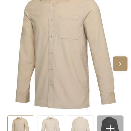
Sinterklaas
Verjaardagen
Voetbal, EK en WK
Voor de bouw
Zomergeschenken
Zomerpakketten