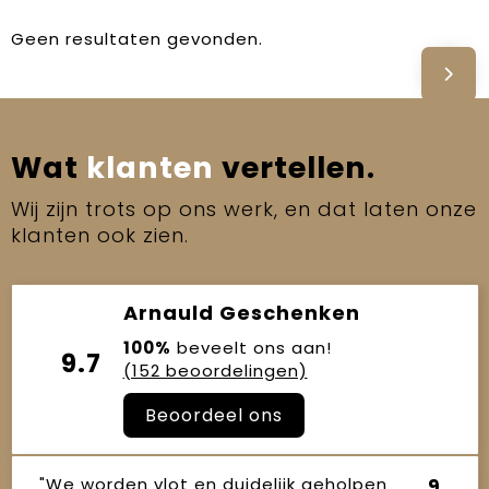
Geen resultaten gevonden.
Wat
klanten
vertellen.
Wij zijn trots op ons werk, en dat laten onze
klanten ook zien.
Arnauld Geschenken
100%
beveelt ons aan!
9.7
(152 beoordelingen)
Beoordeel ons
"We worden vlot en duidelijk geholpen
9