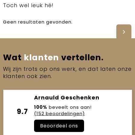
Toch wel leuk hé!
Geen resultaten gevonden.
Wat
klanten
vertellen.
Wij zijn trots op ons werk, en dat laten onze
klanten ook zien.
Arnauld Geschenken
100%
beveelt ons aan!
9.7
(152 beoordelingen)
Beoordeel ons