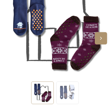
Sinterklaas
Verjaardagen
Voetbal, EK en WK
Voor de bouw
Zomergeschenken
Zomerpakketten