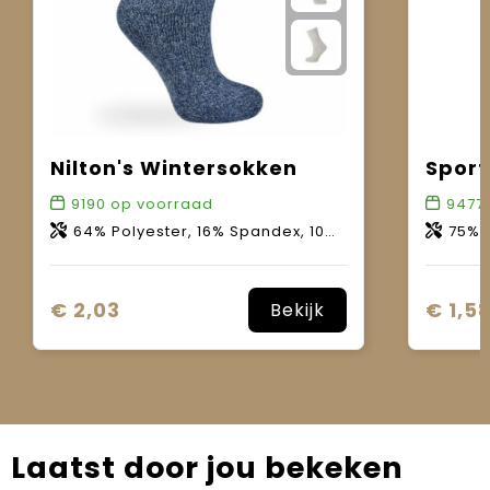
Nilton's Wintersokken
9190
op voorraad
9477
64% Polyester, 16% Spandex, 10% Acryl, 10% Wol
75% Ka
€ 2,03
€ 1,5
Bekijk
Laatst door jou bekeken