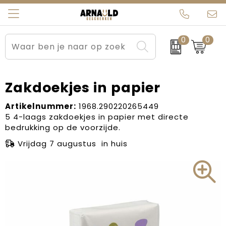
0
0
Relatiegeschenken
Beurs en Evenementen
Arnauld Kerstpakketten
Ons team
Sportkleding
Brievenbuspakketten
MijnEigenKadootje
Contact
Zakdoekjes in papier
Werkkleding
Carnaval
Blogs
Artikelnummer:
1968.290220265449
5 4-laags zakdoekjes in papier met directe
bedrukking op de voorzijde.
Kleding en textiel
Dag van de Zorg
Vrijdag 7 augustus in huis
Tassen
Kerstartikelen
Kerstpakketten
Kraamcadeaus
Pasen