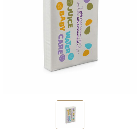
Sinterklaas
Verjaardagen
Voetbal, EK en WK
Voor de bouw
Zomergeschenken
Zomerpakketten