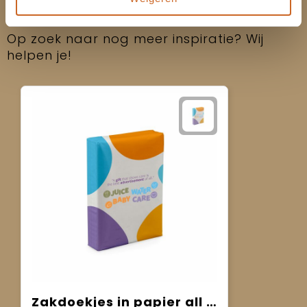
Anderen bekeken ook
Op zoek naar nog meer inspiratie? Wij
helpen je!
Zakdoekjes in papier all over bedrukt