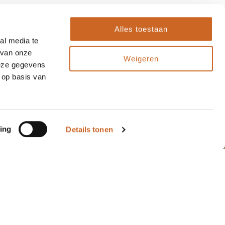
Alles toestaan
al media te
 van onze
Weigeren
deze gegevens
 op basis van
ing
Details tonen
"Sinds enkele jaren
10
10
maken wij gebruik van
de diensten van
Arnauld, zowel voor
kerstpakketten als
ande..."