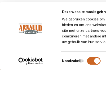
Deze website maakt gebru
We gebruiken cookies om c
bieden en om ons websitev
site met onze partners vo
combineren met andere inf
uw gebruik van hun servic
Wat
klanten
vertellen.
Om onze webshop goed te laten
functioneren maken wij gebruik van
Wij zijn trots op ons werk, en dat lat
cookies.
Toestemmingsselectie
Noodzakelijk
"We 
Arnauld
duide
Geschenken
we h
zoude
100%
beveelt ons
9.7
aansc
aan!
(152 beoordelingen)
Joo