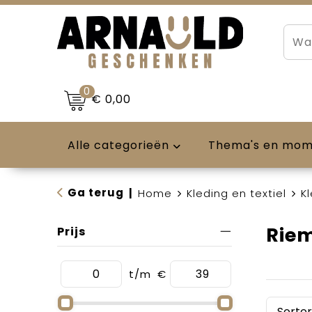
0
€ 0,00
Alle categorieën
Thema's en mo
Ga terug
|
Home
Kleding en textiel
K
Rie
Prijs
t/m
€