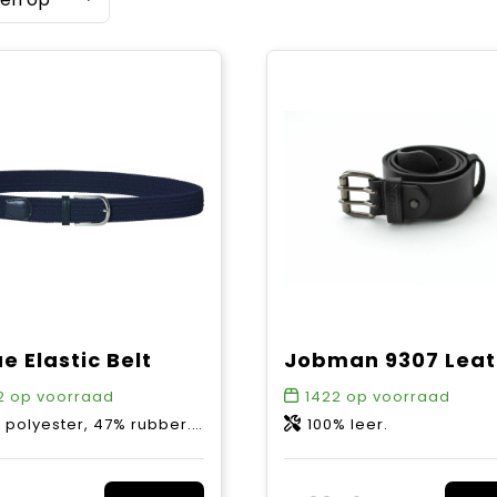
e Elastic Belt
2
op voorraad
1422
op voorraad
, 47% rubber. Uiteinde band: 100% PU. Gesp: 100% metaallegering (nikkel vrij).
100% leer.