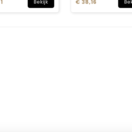
1
€ 38,16
Bekijk
Bek