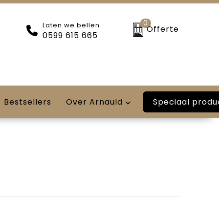
0
Laten we bellen
Offerte
0599 615 665
Speciaal produ
Bestsellers
Over Arnauld