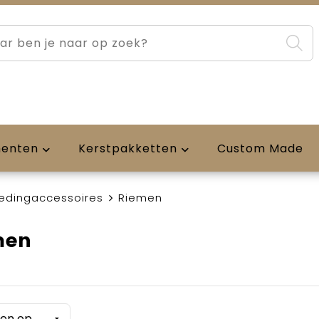
menten
Kerstpakketten
Custom Made
ledingaccessoires
Riemen
men