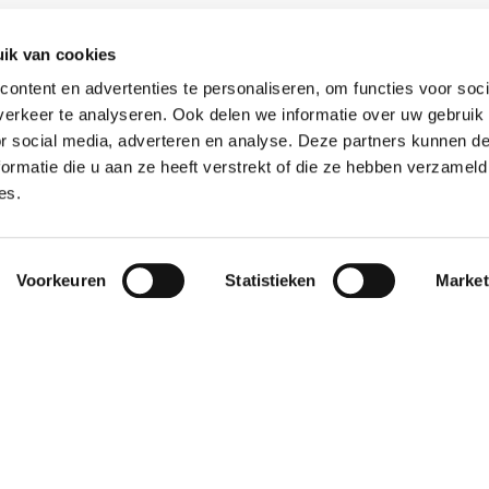
ik van cookies
ontent en advertenties te personaliseren, om functies voor soci
erkeer te analyseren. Ook delen we informatie over uw gebruik
or social media, adverteren en analyse. Deze partners kunnen 
ormatie die u aan ze heeft verstrekt of die ze hebben verzameld
es.
Weigeren
en onze klanten ook zien.
Voorkeuren
Statistieken
Market
worden vlot en
"De samenwerking
9
lijk geholpen als
bevalt uitstekend. Het
et een of ander
contact is altijd
n willen
persoonlijk en prettig
haffen."
– je merkt dat ze éc..."
p Robertus
Janet
16
16 oktober