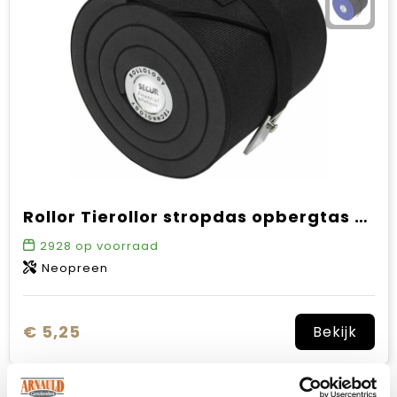
Sinterklaas
Verjaardagen
Voetbal, EK en WK
Voor de bouw
Zomergeschenken
Rollor Tierollor stropdas opbergtas Gabriella
Zomerpakketten
2928
op voorraad
Neopreen
€ 5,25
Bekijk