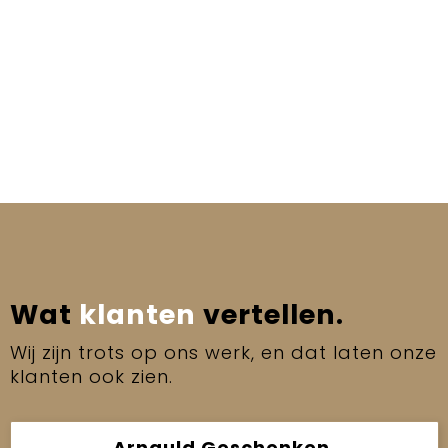
Wat
klanten
vertellen.
Wij zijn trots op ons werk, en dat laten onze
klanten ook zien.
Arnauld Geschenken