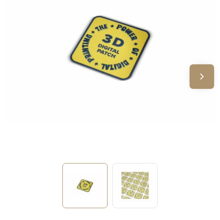
Sinterklaas
Verjaardagen
Voetbal, EK en WK
Voor de bouw
Zomergeschenken
Zomerpakketten