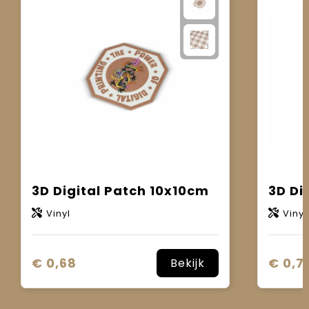
3D Digital Patch 10x10cm
3D Di
Vinyl
Vinyl
€ 0,68
€ 0,7
Bekijk