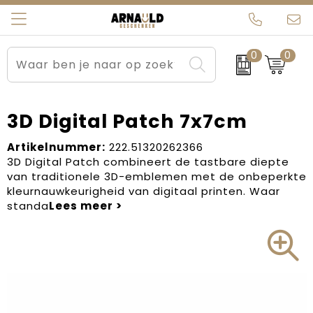
0
0
Relatiegeschenken
Beurs en Evenementen
Arnauld Kerstpakketten
Ons team
Sportkleding
Brievenbuspakketten
MijnEigenKadootje
Contact
3D Digital Patch 7x7cm
Werkkleding
Carnaval
Blogs
Artikelnummer:
222.51320262366
3D Digital Patch combineert de tastbare diepte
van traditionele 3D-emblemen met de onbeperkte
Kleding en textiel
Dag van de Zorg
kleurnauwkeurigheid van digitaal printen. Waar
standa
Tassen
Kerstartikelen
Kerstpakketten
Kraamcadeaus
Pasen