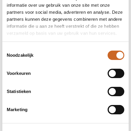
informatie over uw gebruik van onze site met onze
partners voor social media, adverteren en analyse. Deze
partners kunnen deze gegevens combineren met andere
informatie die u aan ze heeft verstrekt of die ze hebben
verzameld op basis van uw gebruik van hun services.
Toestemmingsselectie
Noodzakelijk
Voorkeuren
Levertijden in overleg
Bij ons staat klanttevredenheid centraal. Daarom
Statistieken
hanteren we geen vaste levertijden, maar
stemmen we deze altijd in overleg met jou af. Zo
zorgen we ervoor dat de planning aansluit op jouw
Marketing
wensen en behoeften, en kunnen we eventuele
bijzonderheden of spoedaanvragen tijdig
bespreken.