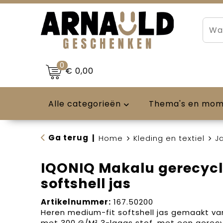
0
€ 0,00
Alle categorieën
Thema's en mo
Ga terug
|
Home
Kleding en textiel
J
IQONIQ Makalu gerecycl
softshell jas
Artikelnummer:
167.50200
Heren medium-fit softshell jas gemaakt va
met 300 G/M² 3-laags stof, met een gere