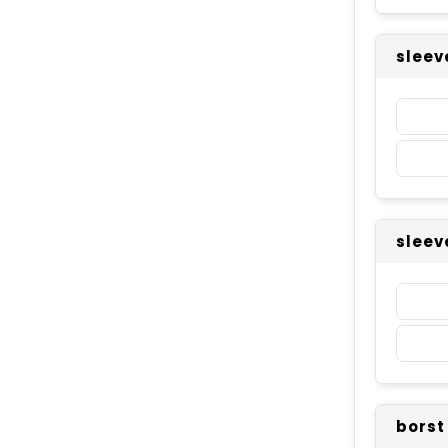
sleev
sleev
borst