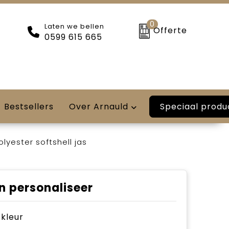
0
Laten we bellen
Offerte
0599 615 665
Speciaal produ
Bestsellers
Over Arnauld
yester softshell jas
n personaliseer
e kleur