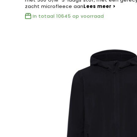
zacht microfleece aan
In totaal
10645
op voorraad