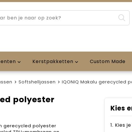
menten
Kerstpakketten
Custom Made
assen
Softshelljassen
IQONIQ Makalu gerecycled pol
ed polyester
Kies e
1. Kies j
n gerecycled polyester
cycled TPU-membraan en