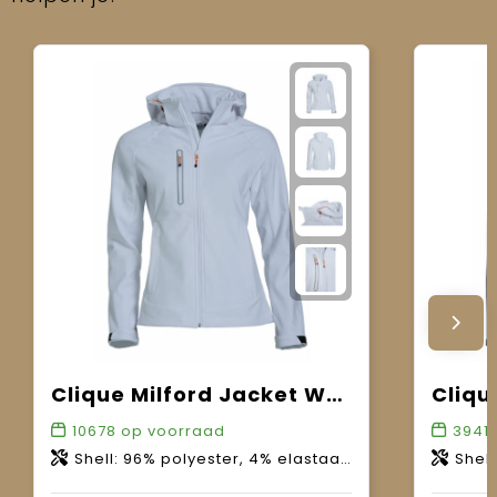
Clique Milford Jacket Women
Cliqu
10678
op voorraad
39411
Shell: 96% polyester, 4% elastaan. Voering: 100% polyester. WP 3000mm. MVP 3000g/m2-24h.
Shell: 96% pol