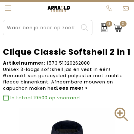
0
0
Relatiegeschenken
Beurs en Evenementen
Arnauld Kerstpakketten
Ons team
Sportkleding
Brievenbuspakketten
MijnEigenKadootje
Contact
Clique Classic Softshell 2 in 1
Werkkleding
Carnaval
Blogs
Artikelnummer:
1573.51320262888
Unisex 3-laags softshell jas én vest in één!
Gemaakt van gerecycled polyester met zachte
Kleding en textiel
Dag van de Zorg
fleece binnenkant. Afneembare mouwen en
capuchon maken het
Tassen
Kerstartikelen
In totaal
19500
op voorraad
Kerstpakketten
Kraamcadeaus
Pasen