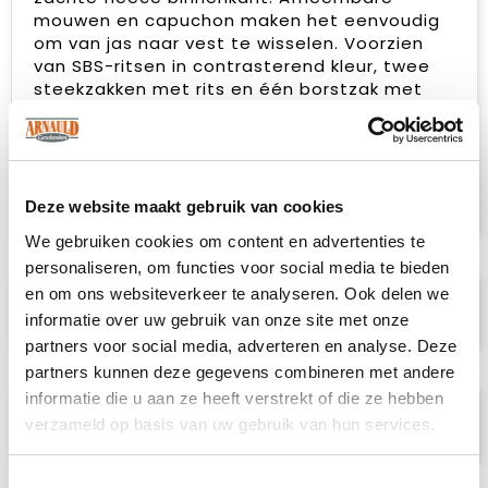
mouwen en capuchon maken het eenvoudig
om van jas naar vest te wisselen. Voorzien
van SBS-ritsen in contrasterend kleur, twee
steekzakken met rits en één borstzak met
rits. Afgewerkt met elastische band bij de
boord en klittenbandverstelling op de
mouwen voor een perfecte pasvorm.
Eenvoudig te rebranden dankzij het
verwijderbare label.
Deze website maakt gebruik van cookies
We gebruiken cookies om content en advertenties te
personaliseren, om functies voor social media te bieden
en om ons websiteverkeer te analyseren. Ook delen we
Specificaties
informatie over uw gebruik van onze site met onze
partners voor social media, adverteren en analyse. Deze
partners kunnen deze gegevens combineren met andere
informatie die u aan ze heeft verstrekt of die ze hebben
Prijsspecificaties
verzameld op basis van uw gebruik van hun services.
Toestemmingsselectie