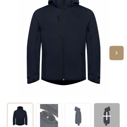
Sinterklaas
Verjaardagen
Voetbal, EK en WK
Voor de bouw
Zomergeschenken
Zomerpakketten