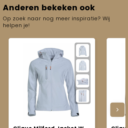
Anderen bekeken ook
Op zoek naar nog meer inspiratie? Wij
helpen je!