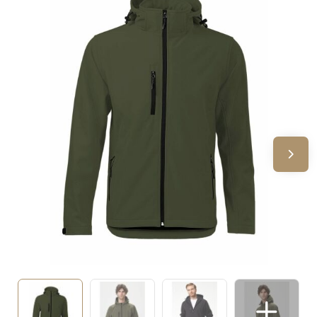
Sinterklaas
Verjaardagen
Voetbal, EK en WK
Voor de bouw
Zomergeschenken
Zomerpakketten