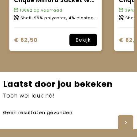
Clique Milford Jacket Women
Cliqu
10682
op voorraad
3942
Shell: 96% polyester, 4% elastaan. Voering: 100% polyester. WP 3000mm. MVP 3000g/m2-24h.
Shell: 96% pol
€ 62,50
€ 62,
Bekijk
Laatst door jou bekeken
Toch wel leuk hé!
Geen resultaten gevonden.