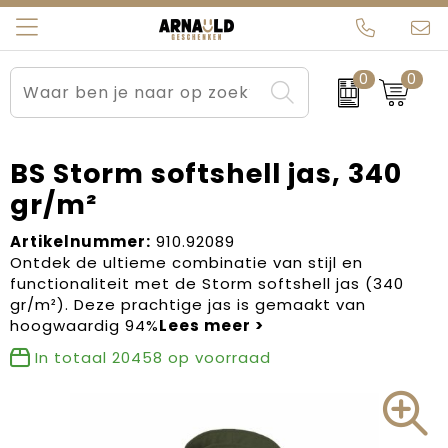
0
0
Relatiegeschenken
Beurs en Evenementen
Arnauld Kerstpakketten
Ons team
Sportkleding
Brievenbuspakketten
MijnEigenKadootje
Contact
BS Storm softshell jas, 340
gr/m²
Werkkleding
Carnaval
Blogs
Artikelnummer:
910.92089
Kleding en textiel
Dag van de Zorg
Ontdek de ultieme combinatie van stijl en
functionaliteit met de Storm softshell jas (340
Tassen
Kerstartikelen
gr/m²). Deze prachtige jas is gemaakt van
hoogwaardig 94%
Kerstpakketten
In totaal
20458
op voorraad
Kraamcadeaus
Pasen