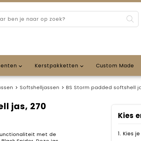
menten
Kerstpakketten
Custom Made
assen
Softshelljassen
BS Storm padded softshell j
l jas, 270
Kies e
1. Kies j
unctionaliteit met de
Black Spider. Deze jas,