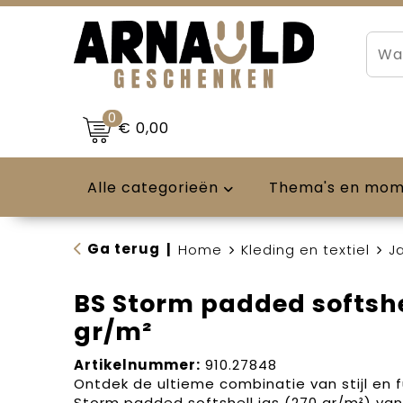
0
€ 0,00
Alle categorieën
Thema's en mo
Ga terug
|
Home
Kleding en textiel
J
BS Storm padded softshel
gr/m²
Artikelnummer:
910.27848
Ontdek de ultieme combinatie van stijl en f
Storm padded softshell jas (270 gr/m²) van 