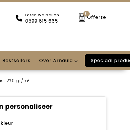
0
Laten we bellen
Offerte
0599 615 665
Speciaal produ
Bestsellers
Over Arnauld
as, 270 gr/m²
n personaliseer
e kleur