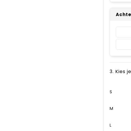
Achte
3. Kies 
S
M
L