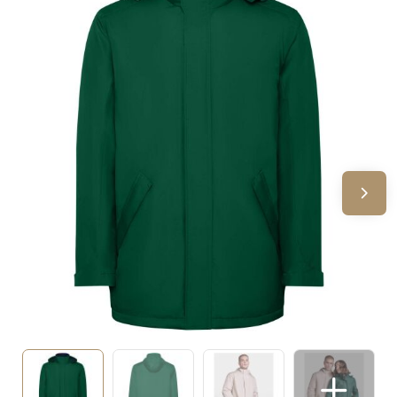
Sinterklaas
Verjaardagen
Voetbal, EK en WK
Voor de bouw
Zomergeschenken
Zomerpakketten