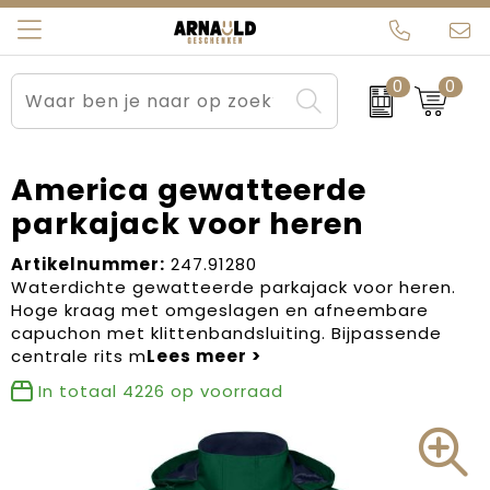
0
0
Relatiegeschenken
Beurs en Evenementen
Arnauld Kerstpakketten
Ons team
Sportkleding
Brievenbuspakketten
MijnEigenKadootje
Contact
America gewatteerde
parkajack voor heren
Werkkleding
Carnaval
Blogs
Artikelnummer:
247.91280
Kleding en textiel
Dag van de Zorg
Waterdichte gewatteerde parkajack voor heren.
Hoge kraag met omgeslagen en afneembare
Tassen
Kerstartikelen
capuchon met klittenbandsluiting. Bijpassende
centrale rits m
Kerstpakketten
In totaal
4226
op voorraad
Kraamcadeaus
Pasen