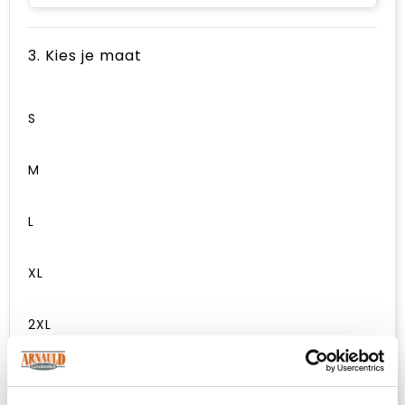
3. Kies je maat
S
M
L
XL
2XL
3XL