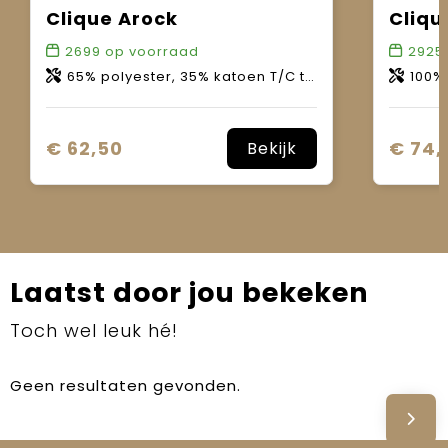
Clique Arock
Cliqu
2699
op voorraad
2925
65% polyester, 35% katoen T/C twill.
100% nylon-ta
€ 62,50
€ 74,
Bekijk
Laatst door jou bekeken
Toch wel leuk hé!
Geen resultaten gevonden.