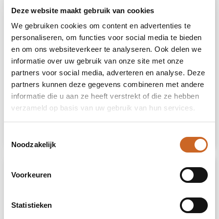
Deze website maakt gebruik van cookies
Prijsopgave
We gebruiken cookies om content en advertenties te
personaliseren, om functies voor social media te bieden
Selecteer jouw opties voor de prijsopgave.
en om ons websiteverkeer te analyseren. Ook delen we
informatie over uw gebruik van onze site met onze
partners voor social media, adverteren en analyse. Deze
Toevoegen aan winkelwagen
partners kunnen deze gegevens combineren met andere
informatie die u aan ze heeft verstrekt of die ze hebben
Vrijblijvende offerte
verzameld op basis van uw gebruik van hun services.
Sample aanvragen
Toestemmingsselectie
Noodzakelijk
Voorkeuren
Statistieken