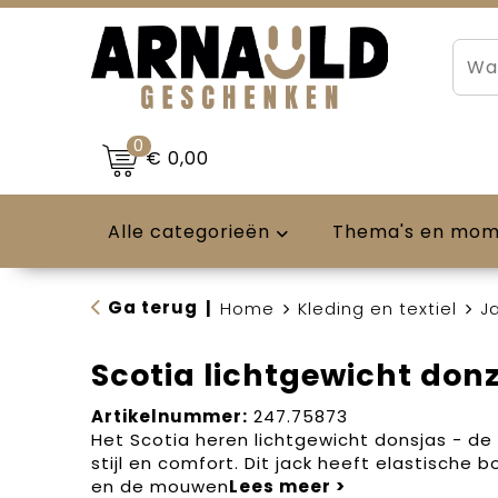
0
€ 0,00
Alle categorieën
Thema's en mo
Ga terug
|
Home
Kleding en textiel
J
Scotia lichtgewicht don
Artikelnummer:
247.75873
Het Scotia heren lichtgewicht donsjas - de
stijl en comfort. Dit jack heeft elastische
en de mouwen