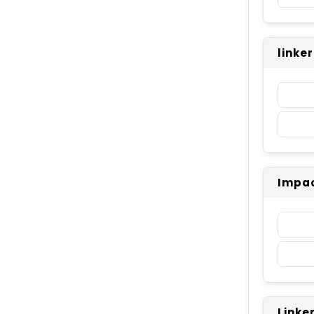
linke
Impac
Linke