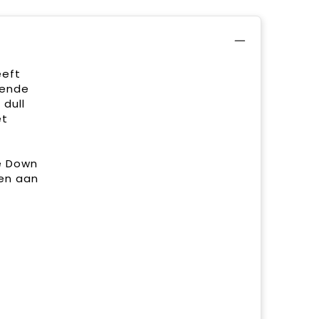
eeft
tende
dull
et
e Down
oen aan