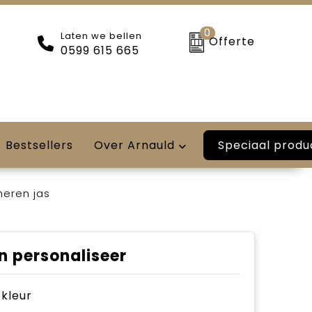
0
Laten we bellen
Offerte
0599 615 665
Speciaal produ
Bestsellers
Over Arnauld
heren jas
n personaliseer
e kleur