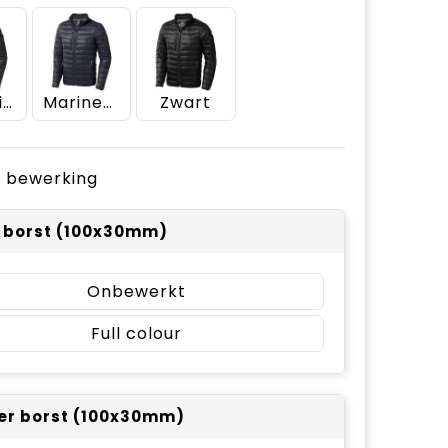
Antraciet
Marineblauw
Zwart
je bewerking
r borst (100x30mm)
Onbewerkt
Full colour
er borst (100x30mm)