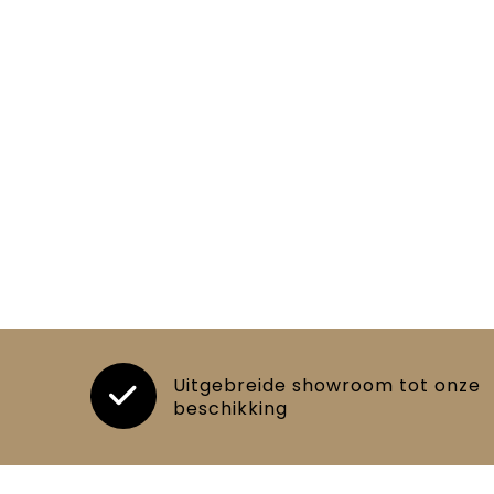
Uitgebreide showroom tot onze
beschikking