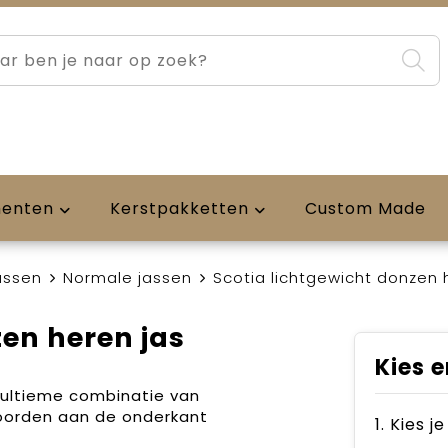
menten
Kerstpakketten
Custom Made
assen
Normale jassen
Scotia lichtgewicht donzen 
zen heren jas
Kies e
 ultieme combinatie van
 boorden aan de onderkant
1. Kies j