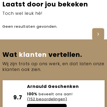
Laatst door jou bekeken
Toch wel leuk hé!
Geen resultaten gevonden.
Wat
klanten
vertellen.
Wij zijn trots op ons werk, en dat laten onze
klanten ook zien.
Arnauld Geschenken
100%
beveelt ons aan!
9.7
(152 beoordelingen)