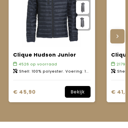
Clique Hudson Junior
Cliqu
4526
op voorraad
2179
o
Shell: 100% polyester. Voering: 100% polyester. Wattering: 100% polyester.
Shell 1: 100% poly
€ 45,90
€ 41,
Bekijk