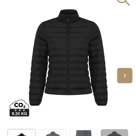
Sinterklaas
Verjaardagen
Voetbal, EK en WK
Voor de bouw
Zomergeschenken
Zomerpakketten