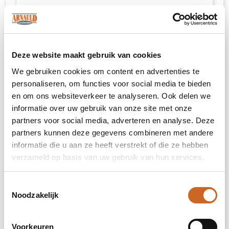
sleeve rechts (80 x 80 mm)
Deze website maakt gebruik van cookies
Onbewerkt
We gebruiken cookies om content en advertenties te
Borduren
personaliseren, om functies voor social media te bieden
en om ons websiteverkeer te analyseren. Ook delen we
informatie over uw gebruik van onze site met onze
partners voor social media, adverteren en analyse. Deze
4. Kies je maat
partners kunnen deze gegevens combineren met andere
informatie die u aan ze heeft verstrekt of die ze hebben
verzameld op basis van uw gebruik van hun services.
XXS
Toestemmingsselectie
XS
Noodzakelijk
S
Voorkeuren