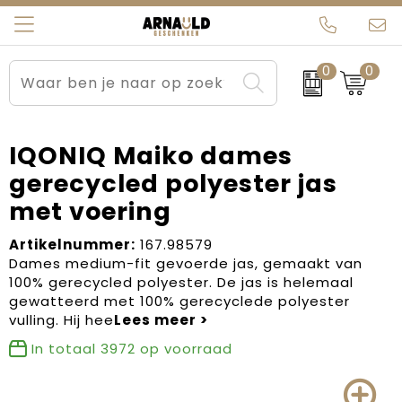
0
0
Relatiegeschenken
Beurs en Evenementen
Arnauld Kerstpakketten
Ons team
Sportkleding
Brievenbuspakketten
MijnEigenKadootje
Contact
IQONIQ Maiko dames
gerecycled polyester jas
Werkkleding
Carnaval
Blogs
met voering
Kleding en textiel
Dag van de Zorg
Artikelnummer:
167.98579
Dames medium-fit gevoerde jas, gemaakt van
Tassen
Kerstartikelen
100% gerecycled polyester. De jas is helemaal
gewatteerd met 100% gerecyclede polyester
Kerstpakketten
vulling. Hij hee
In totaal
3972
op voorraad
Kraamcadeaus
Pasen