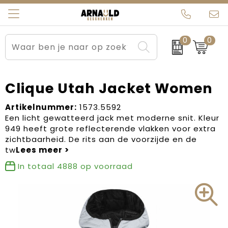
0
0
Relatiegeschenken
Beurs en Evenementen
Arnauld Kerstpakketten
Ons team
Sportkleding
Brievenbuspakketten
MijnEigenKadootje
Contact
Clique Utah Jacket Women
Werkkleding
Carnaval
Blogs
Artikelnummer:
1573.5592
Een licht gewatteerd jack met moderne snit. Kleur
949 heeft grote reflecterende vlakken voor extra
Kleding en textiel
Dag van de Zorg
zichtbaarheid. De rits aan de voorzijde en de
tw
Tassen
Kerstartikelen
In totaal
4888
op voorraad
Kerstpakketten
Kraamcadeaus
Pasen