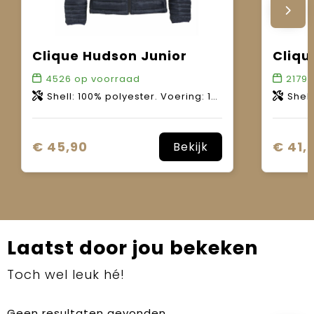
Clique Hudson Junior
Cliqu
4526
op voorraad
2179
o
Shell: 100% polyester. Voering: 100% polyester. Wattering: 100% polyester.
Shell 1: 100% poly
€ 45,90
€ 41,
Bekijk
Laatst door jou bekeken
Toch wel leuk hé!
Geen resultaten gevonden.