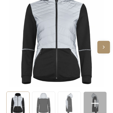
Sinterklaas
Verjaardagen
Voetbal, EK en WK
Voor de bouw
Zomergeschenken
Zomerpakketten