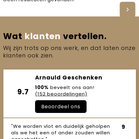
Wat
klanten
vertellen.
Wij zijn trots op ons werk, en dat laten onze
klanten ook zien.
Arnauld Geschenken
100%
beveelt ons aan!
9.7
(152 beoordelingen)
Beoordeel ons
"We worden vlot en duidelijk geholpen
9
als we het een of ander zouden willen