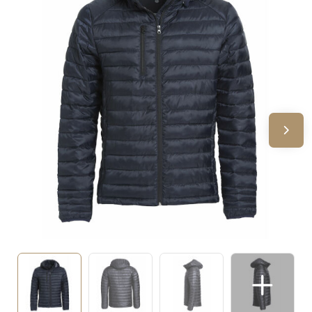
Sinterklaas
Verjaardagen
Voetbal, EK en WK
Voor de bouw
Zomergeschenken
Zomerpakketten