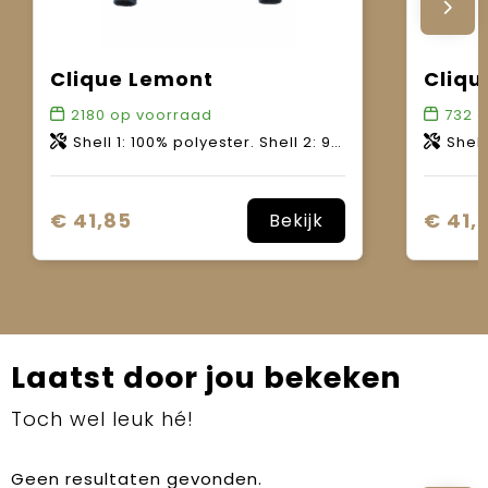
Clique Lemont
Cliq
2180
op voorraad
732
o
Shell 1: 100% polyester. Shell 2: 96% polyester, 4% elastaan. Voering: 100% polyester. Wattering: 100% polyester.
Shell 1: 100% poly
€ 41,85
€ 41,
Bekijk
Laatst door jou bekeken
Toch wel leuk hé!
Geen resultaten gevonden.