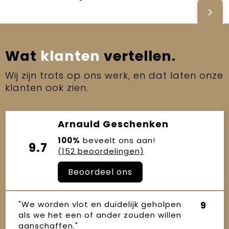
Wat
klanten
vertellen.
Wij zijn trots op ons werk, en dat laten onze
klanten ook zien.
Arnauld Geschenken
100%
beveelt ons aan!
9.7
(152 beoordelingen)
Beoordeel ons
"We worden vlot en duidelijk geholpen
9
als we het een of ander zouden willen
aanschaffen."