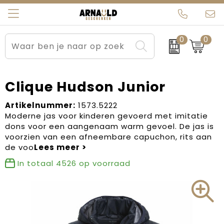
0
0
Relatiegeschenken
Beurs en Evenementen
Arnauld Kerstpakketten
Ons team
Sportkleding
Brievenbuspakketten
MijnEigenKadootje
Contact
Clique Hudson Junior
Werkkleding
Carnaval
Blogs
Artikelnummer:
1573.5222
Moderne jas voor kinderen gevoerd met imitatie
dons voor een aangenaam warm gevoel. De jas is
Kleding en textiel
Dag van de Zorg
voorzien van een afneembare capuchon, rits aan
de voo
Tassen
Kerstartikelen
In totaal
4526
op voorraad
Kerstpakketten
Kraamcadeaus
Pasen