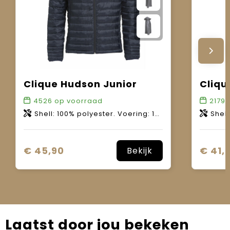
Clique Hudson Junior
Cliqu
4526
op voorraad
2179
o
Shell: 100% polyester. Voering: 100% polyester. Wattering: 100% polyester.
Shell 1: 100% poly
€ 45,90
€ 41,
Bekijk
Laatst door jou bekeken