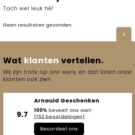
Toch wel leuk hé!
Geen resultaten gevonden.
Wat
klanten
vertellen.
Wij zijn trots op ons werk, en dat laten onze
klanten ook zien.
Arnauld Geschenken
100%
beveelt ons aan!
9.7
(152 beoordelingen)
Beoordeel ons