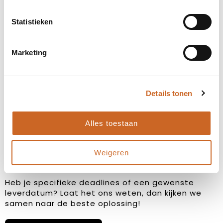
Statistieken
Marketing
Levertijden in overleg
Details tonen
Bij ons staat klanttevredenheid centraal. Daarom
hanteren we geen vaste levertijden, maar
stemmen we deze altijd in overleg met jou af. Zo
Alles toestaan
zorgen we ervoor dat de planning aansluit op jouw
wensen en behoeften, en kunnen we eventuele
bijzonderheden of spoedaanvragen tijdig
Weigeren
bespreken.
Heb je specifieke deadlines of een gewenste
leverdatum? Laat het ons weten, dan kijken we
samen naar de beste oplossing!