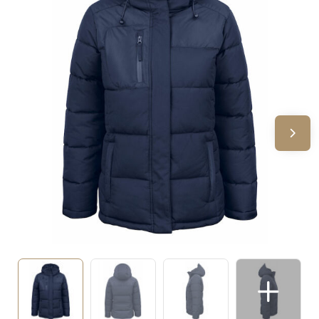
Sinterklaas
Verjaardagen
Voetbal, EK en WK
Voor de bouw
Zomergeschenken
Zomerpakketten