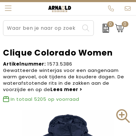
0
0
Relatiegeschenken
Beurs en Evenementen
Arnauld Kerstpakketten
Ons team
Sportkleding
Brievenbuspakketten
MijnEigenKadootje
Contact
Clique Colorado Women
Werkkleding
Carnaval
Blogs
Artikelnummer:
1573.5386
Gewatteerde winterjas voor een aangenaam
warm gevoel, ook tijdens de koudere dagen. De
Kleding en textiel
Dag van de Zorg
waterafstotende rits in de zakken aan de
voorzijde en op de
Tassen
Kerstartikelen
In totaal
5205
op voorraad
Kerstpakketten
Kraamcadeaus
Pasen