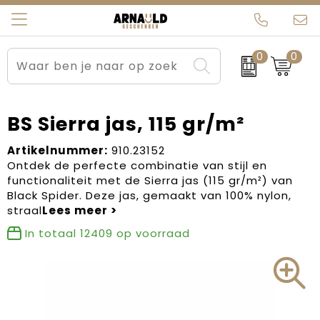
0
0
Relatiegeschenken
Beurs en Evenementen
Arnauld Kerstpakketten
Ons team
Sportkleding
Brievenbuspakketten
MijnEigenKadootje
Contact
BS Sierra jas, 115 gr/m²
Werkkleding
Carnaval
Blogs
Artikelnummer:
910.23152
Ontdek de perfecte combinatie van stijl en
functionaliteit met de Sierra jas (115 gr/m²) van
Kleding en textiel
Dag van de Zorg
Black Spider. Deze jas, gemaakt van 100% nylon,
straal
Tassen
Kerstartikelen
In totaal
12409
op voorraad
Kerstpakketten
Kraamcadeaus
Pasen