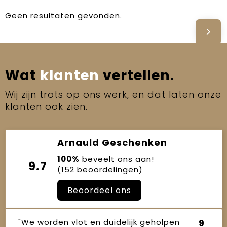
Geen resultaten gevonden.
Wat
klanten
vertellen.
Wij zijn trots op ons werk, en dat laten onze
klanten ook zien.
Arnauld Geschenken
100%
beveelt ons aan!
9.7
(152 beoordelingen)
Beoordeel ons
"We worden vlot en duidelijk geholpen
9