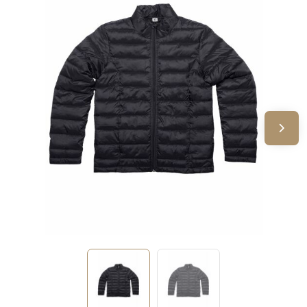
Sinterklaas
Verjaardagen
Voetbal, EK en WK
Voor de bouw
Zomergeschenken
Zomerpakketten