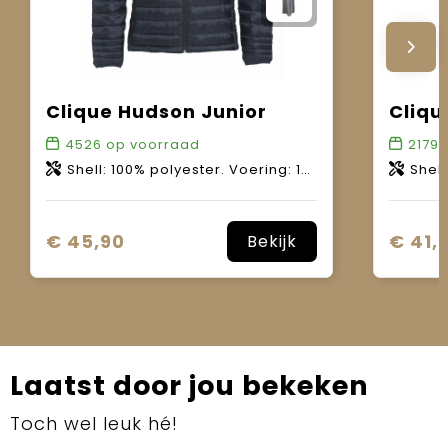
Clique Hudson Junior
Cliqu
4526
op voorraad
2179
o
Shell: 100% polyester. Voering: 100% polyester. Wattering: 100% polyester.
Shell 1: 100% poly
€ 45,90
€ 41,
Bekijk
Laatst door jou bekeken
Toch wel leuk hé!