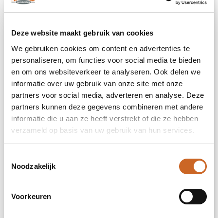
M
Deze website maakt gebruik van cookies
We gebruiken cookies om content en advertenties te
L
personaliseren, om functies voor social media te bieden
en om ons websiteverkeer te analyseren. Ook delen we
XL
informatie over uw gebruik van onze site met onze
partners voor social media, adverteren en analyse. Deze
partners kunnen deze gegevens combineren met andere
XXL
informatie die u aan ze heeft verstrekt of die ze hebben
verzameld op basis van uw gebruik van hun services.
Prijsopgave
Toestemmingsselectie
Selecteer jouw opties voor de prijsopgave.
Noodzakelijk
Voorkeuren
Toevoegen aan winkelwagen