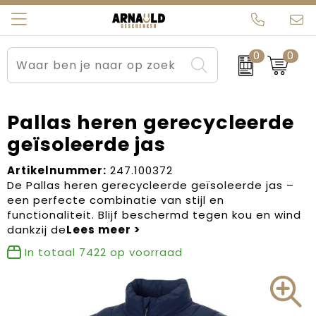
0
0
Relatiegeschenken
Beurs en Evenementen
Arnauld Kerstpakketten
Ons team
Sportkleding
Brievenbuspakketten
MijnEigenKadootje
Contact
Pallas heren gerecycleerde
geïsoleerde jas
Werkkleding
Carnaval
Blogs
Artikelnummer:
247.100372
Kleding en textiel
Dag van de Zorg
De Pallas heren gerecycleerde geïsoleerde jas –
een perfecte combinatie van stijl en
Tassen
Kerstartikelen
functionaliteit. Blijf beschermd tegen kou en wind
dankzij de
Kerstpakketten
In totaal
7422
op voorraad
Kraamcadeaus
Pasen