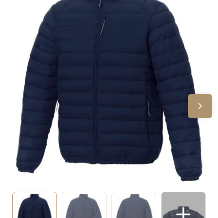
Sinterklaas
Verjaardagen
Voetbal, EK en WK
Voor de bouw
Zomergeschenken
Zomerpakketten