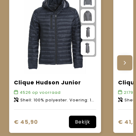
Clique Hudson Junior
Cliqu
4526
op voorraad
2179
o
Shell: 100% polyester. Voering: 100% polyester. Wattering: 100% polyester.
Shell 1: 100% poly
€ 45,90
€ 41,
Bekijk