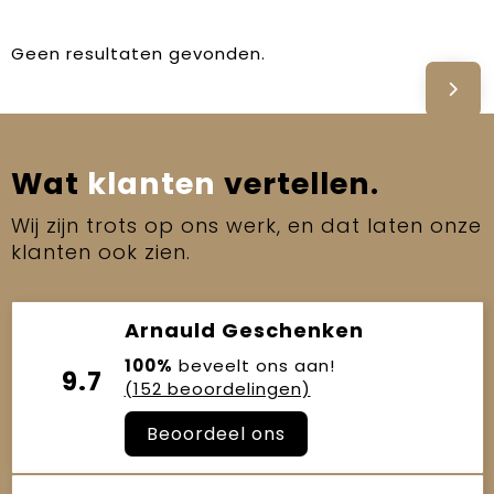
Geen resultaten gevonden.
Wat
klanten
vertellen.
Wij zijn trots op ons werk, en dat laten onze
klanten ook zien.
Arnauld Geschenken
100%
beveelt ons aan!
9.7
(152 beoordelingen)
Beoordeel ons