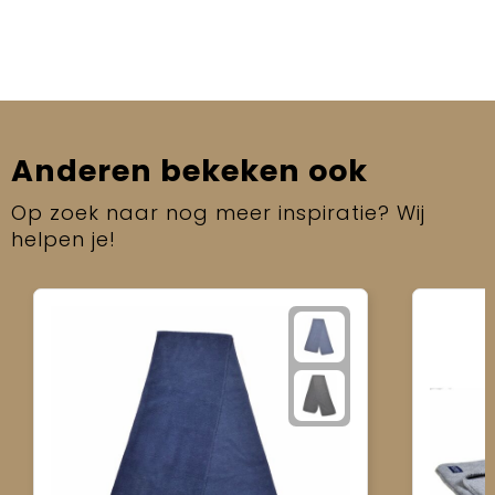
Anderen bekeken ook
Op zoek naar nog meer inspiratie? Wij
helpen je!