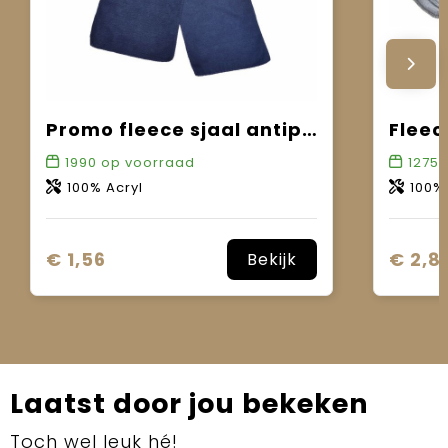
Promo fleece sjaal antipilling
Fleec
1990
op voorraad
12755
100% Acryl
100%
€ 1,56
€ 2,8
Bekijk
Laatst door jou bekeken
Toch wel leuk hé!