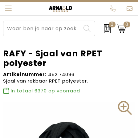
0
0
Relatiegeschenken
Beurs en Evenementen
Arnauld Kerstpakketten
Ons team
Sportkleding
Brievenbuspakketten
MijnEigenKadootje
Contact
RAFY - Sjaal van RPET
polyester
Werkkleding
Carnaval
Blogs
Artikelnummer:
452.74096
Kleding en textiel
Dag van de Zorg
Sjaal van rekbaar RPET polyester.
In totaal
6370
op voorraad
Tassen
Kerstartikelen
Kerstpakketten
Kraamcadeaus
Pasen