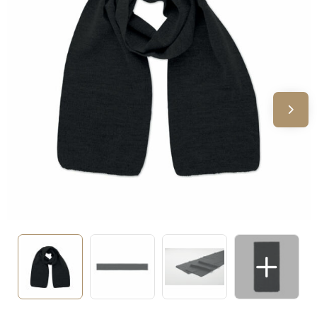
Sinterklaas
Verjaardagen
Voetbal, EK en WK
Voor de bouw
Zomergeschenken
Zomerpakketten