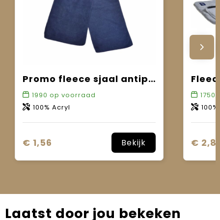
Promo fleece sjaal antipilling
Fleec
1990
op voorraad
17505
100% Acryl
100%
€ 1,56
€ 2,8
Bekijk
Laatst door jou bekeken