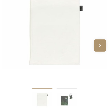
Sinterklaas
Verjaardagen
Voetbal, EK en WK
Voor de bouw
Zomergeschenken
Zomerpakketten