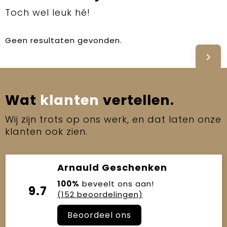
Toch wel leuk hé!
Geen resultaten gevonden.
Wat
klanten
vertellen.
Wij zijn trots op ons werk, en dat laten onze
klanten ook zien.
Arnauld Geschenken
100%
beveelt ons aan!
9.7
(152 beoordelingen)
Beoordeel ons