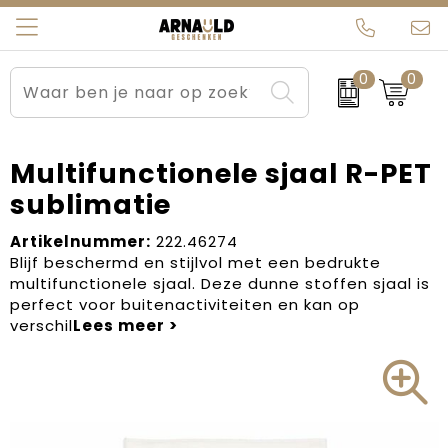
0
0
Relatiegeschenken
Beurs en Evenementen
Arnauld Kerstpakketten
Ons team
Sportkleding
Brievenbuspakketten
MijnEigenKadootje
Contact
Multifunctionele sjaal R-PET
sublimatie
Werkkleding
Carnaval
Blogs
Artikelnummer:
222.46274
Kleding en textiel
Dag van de Zorg
Blijf beschermd en stijlvol met een bedrukte
multifunctionele sjaal. Deze dunne stoffen sjaal is
Tassen
Kerstartikelen
perfect voor buitenactiviteiten en kan op
verschil
Kerstpakketten
Kraamcadeaus
Pasen