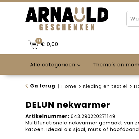
0
€ 0,00
Alle categorieën
Thema's en mo
Ga terug
|
Home
Kleding en textiel
H
DELUN nekwarmer
Artikelnummer:
643.290220271149
Multifunctionele nekwarmer gemaakt van za
katoen. Ideaal als sjaal, muts of hoofdband