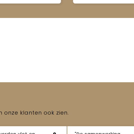
en onze klanten ook zien.
worden vlot en
"De samenwerking