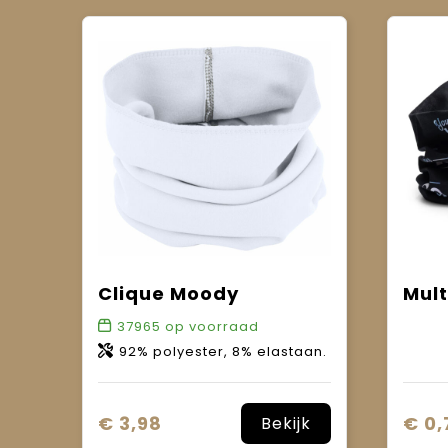
Clique Moody
Mult
37965
op voorraad
92% polyester, 8% elastaan.
€ 3,98
€ 0,
Bekijk