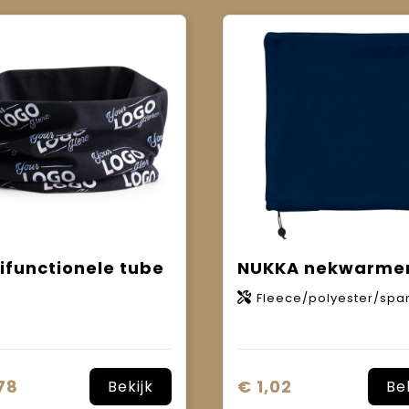
ifunctionele tube
NUKKA nekwarme
Fleece/polyester/spa
78
€ 1,02
Bekijk
Be