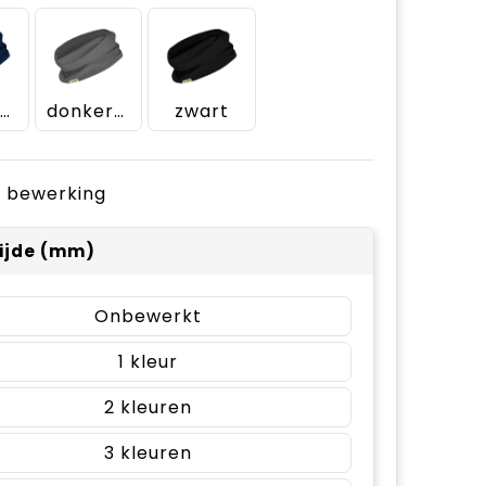
donkerblauw
donkergrijs
zwart
je bewerking
ijde (mm)
Onbewerkt
1
2
3