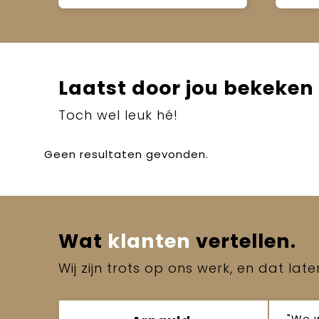
Laatst door jou bekeken
Toch wel leuk hé!
Geen resultaten gevonden.
Wat
klanten
vertellen.
Wij zijn trots op ons werk, en dat lat
"We 