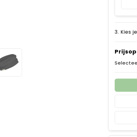
3. Kies j
Prijso
Selectee