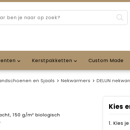
menten
Kerstpakketten
Custom Made
andschoenen en Sjaals
Nekwarmers
DELUN nekwa
Kies e
cht, 150 g/m² biologisch
.
1. Kies j