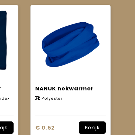
r
NANUK nekwarmer
ndex
Polyester
€ 0,52
kijk
Bekijk