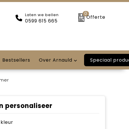
0
Laten we bellen
Offerte
0599 615 665
Speciaal produ
Bestsellers
Over Arnauld
rmer
n personaliseer
e kleur