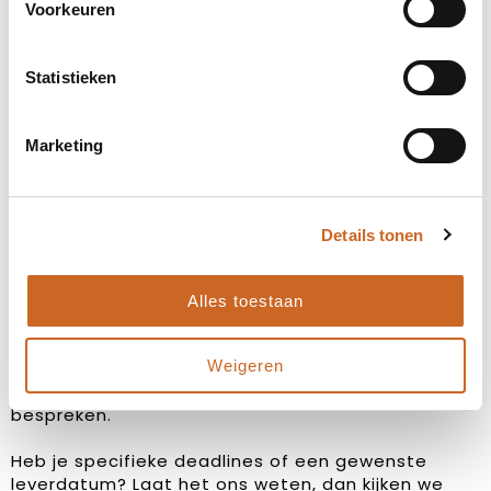
Voorkeuren
Statistieken
Marketing
Levertijden in overleg
Details tonen
Bij ons staat klanttevredenheid centraal. Daarom
hanteren we geen vaste levertijden, maar
Alles toestaan
stemmen we deze altijd in overleg met jou af. Zo
zorgen we ervoor dat de planning aansluit op jouw
Weigeren
wensen en behoeften, en kunnen we eventuele
bijzonderheden of spoedaanvragen tijdig
bespreken.
Heb je specifieke deadlines of een gewenste
leverdatum? Laat het ons weten, dan kijken we