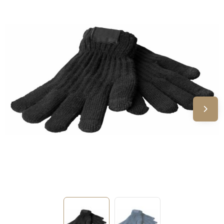
Sinterklaas
Verjaardagen
Voetbal, EK en WK
Voor de bouw
Zomergeschenken
Zomerpakketten