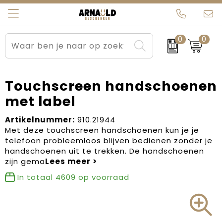
0
0
Relatiegeschenken
Beurs en Evenementen
Arnauld Kerstpakketten
Ons team
Sportkleding
Brievenbuspakketten
MijnEigenKadootje
Contact
Touchscreen handschoenen
met label
Werkkleding
Carnaval
Blogs
Artikelnummer:
910.21944
Kleding en textiel
Dag van de Zorg
Met deze touchscreen handschoenen kun je je
telefoon probleemloos blijven bedienen zonder je
Tassen
Kerstartikelen
handschoenen uit te trekken. De handschoenen
zijn gema
Kerstpakketten
In totaal
4609
op voorraad
Kraamcadeaus
Pasen