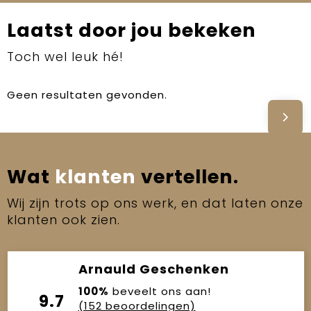
Laatst door jou bekeken
Toch wel leuk hé!
Geen resultaten gevonden.
Wat
klanten
vertellen.
Wij zijn trots op ons werk, en dat laten onze
klanten ook zien.
Arnauld Geschenken
100%
beveelt ons aan!
9.7
(152 beoordelingen)