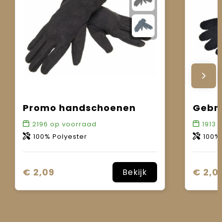
Promo handschoenen
2196
op voorraad
1913
o
100% Polyester
100% 
€ 2,09
€ 2,0
Bekijk