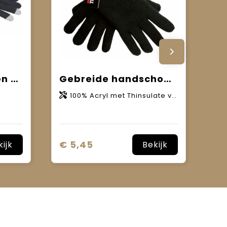
Promo touchscreen handschoenen met label
Gebreide handschoenen met Thinsulate
100% Acryl met Thinsulate voering
€ 5,45
kijk
Bekijk