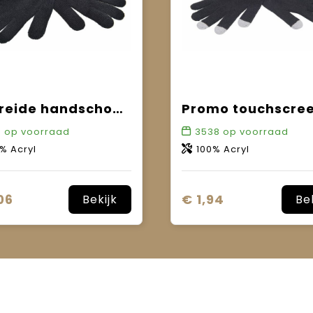
Gebreide handschoenen met label
3
op voorraad
3538
op voorraad
% Acryl
100% Acryl
06
€ 1,94
Bekijk
Be