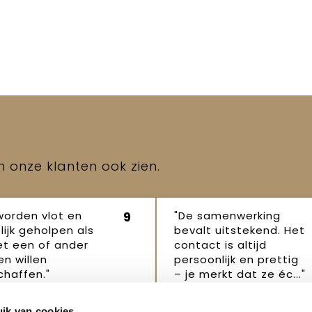
en onze klanten ook zien.
worden vlot en
"De samenwerking
9
lijk geholpen als
bevalt uitstekend. Het
et een of ander
contact is altijd
n willen
persoonlijk en prettig
haffen."
– je merkt dat ze éc..."
p Robertus
Janet
16
16 oktober
ik van cookies