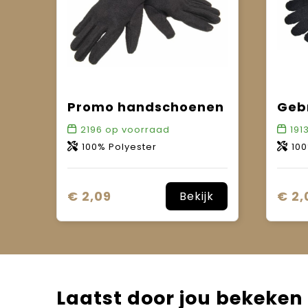
Promo handschoenen
2196
op voorraad
191
100% Polyester
100
€ 2,09
€ 2,
Bekijk
Laatst door jou bekeken