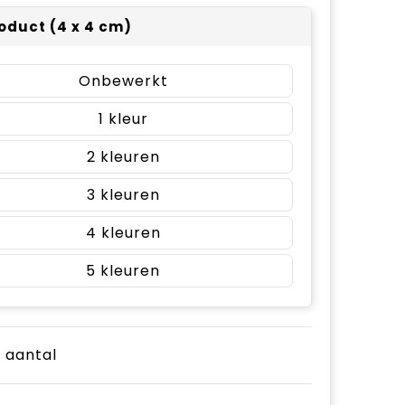
oduct (4 x 4 cm)
Onbewerkt
1
2
3
4
5
e aantal