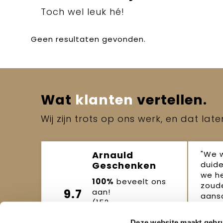
Toch wel leuk hé!
Geen resultaten gevonden.
Wat
klanten
vertellen.
Wij zijn trots op ons werk, en dat lat
"We 
Arnauld
duide
Geschenken
we h
100%
beveelt ons
zoude
9.7
aan!
aansc
(152
beoordelingen)
Joo
Deze website maakt gebru