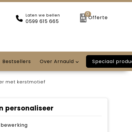
0
Laten we bellen
Offerte
0599 615 665
Speciaal produ
Bestsellers
Over Arnauld
r met kerstmotief
n personaliseer
je bewerking