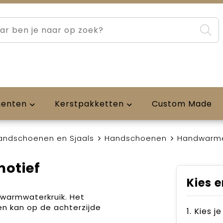
menten
Kerstpakketten
Custom Made
andschoenen en Sjaals
Handschoenen
Handwarme
otief
Kies e
warmwaterkruik. Het
en kan op de achterzijde
1. Kies 