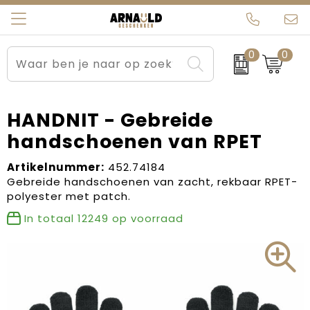
0
0
Relatiegeschenken
Beurs en Evenementen
Arnauld Kerstpakketten
Ons team
Sportkleding
Brievenbuspakketten
MijnEigenKadootje
Contact
HANDNIT - Gebreide
handschoenen van RPET
Werkkleding
Carnaval
Blogs
Artikelnummer:
452.74184
Kleding en textiel
Dag van de Zorg
Gebreide handschoenen van zacht, rekbaar RPET-
polyester met patch.
Tassen
Kerstartikelen
In totaal
12249
op voorraad
Kerstpakketten
Kraamcadeaus
Pasen