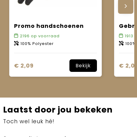
Promo handschoenen
2196
op voorraad
1913
o
100% Polyester
100% 
€ 2,09
€ 2,0
Bekijk
Laatst door jou bekeken
Toch wel leuk hé!