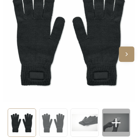
Sinterklaas
Verjaardagen
Voetbal, EK en WK
Voor de bouw
Zomergeschenken
Zomerpakketten