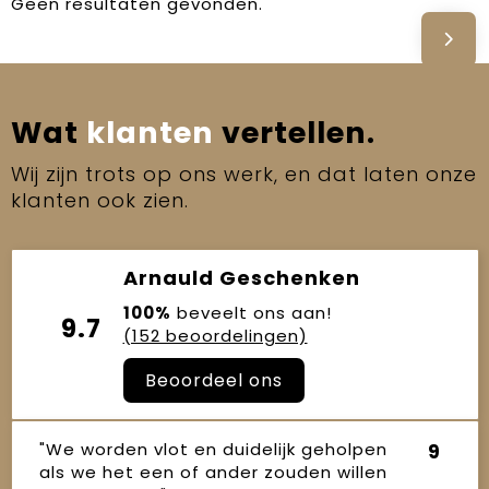
Geen resultaten gevonden.
Wat
klanten
vertellen.
Wij zijn trots op ons werk, en dat laten onze
klanten ook zien.
Arnauld Geschenken
100%
beveelt ons aan!
9.7
(152 beoordelingen)
Beoordeel ons
"We worden vlot en duidelijk geholpen
9
als we het een of ander zouden willen