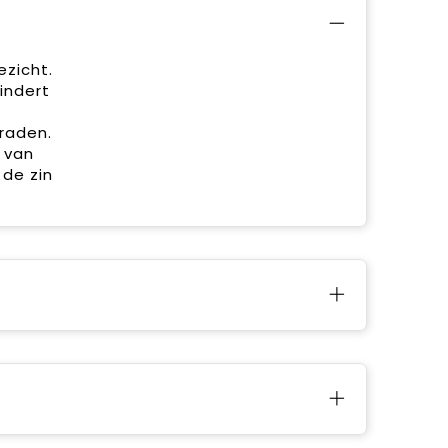
zicht.
indert
raden.
n van
 de zin