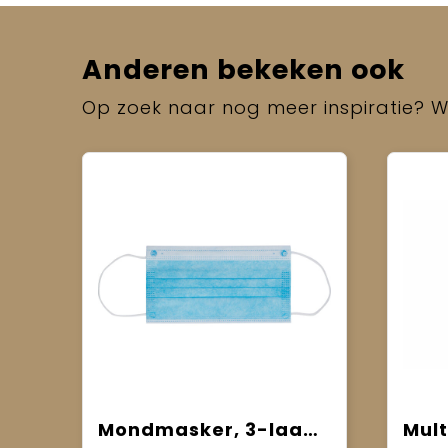
Anderen bekeken ook
Op zoek naar nog meer inspiratie? Wi
Mondmasker, 3-laags voor 1 malig gebruik