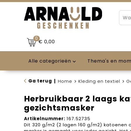
0
€ 0,00
Alle categorieën
Thema's en mo
Ga terug
|
Home
Kleding en textiel
G
Herbruikbaar 2 laags k
gezichtsmasker
Artikelnummer:
167.52735
Dit 320 g/m2 (2 lagen 160 g/m2) katoenen 
masker is gemaakt voor ieder gezicht. Het