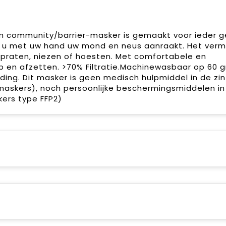
n community/barrier-masker is gemaakt voor ieder ge
 u met uw hand uw mond en neus aanraakt. Het verm
s praten, niezen of hoesten. Met comfortabele en
p en afzetten. >70% Filtratie.Machinewasbaar op 60 g
eiding. Dit masker is geen medisch hulpmiddel in de zi
maskers), noch persoonlijke beschermingsmiddelen in
kers type FFP2)