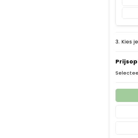
3. Kies j
Prijso
Selectee