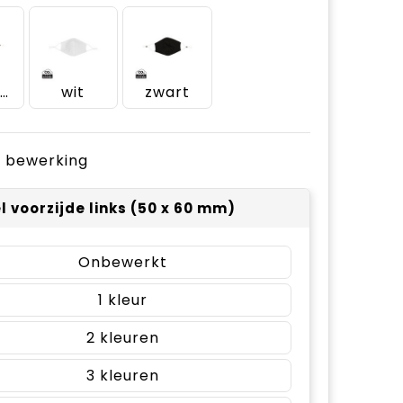
donkerblauw
wit
zwart
je bewerking
el voorzijde links (50 x 60 mm)
Onbewerkt
1
2
3