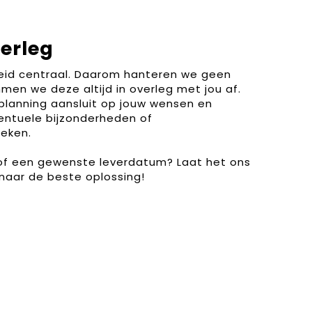
verleg
heid centraal. Daarom hanteren we geen
men we deze altijd in overleg met jou af.
planning aansluit op jouw wensen en
entuele bijzonderheden of
eken.
 of een gewenste leverdatum? Laat het ons
naar de beste oplossing!