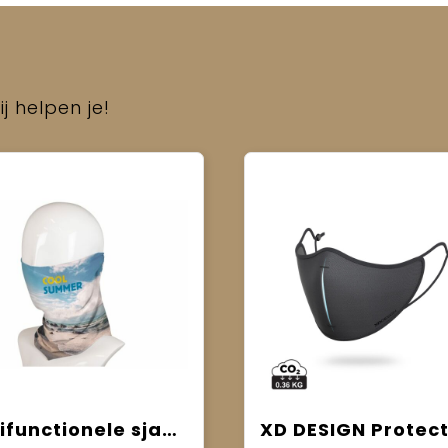
j helpen je!
Multifunctionele sjaal custom-made