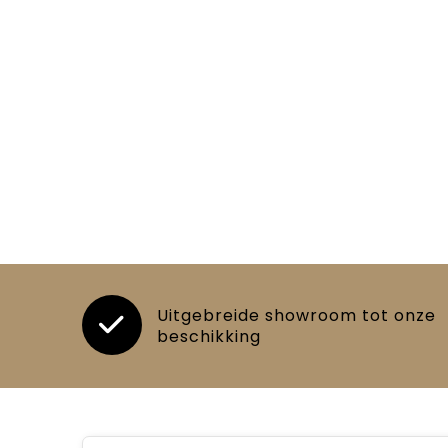
Uitgebreide showroom tot onze
beschikking