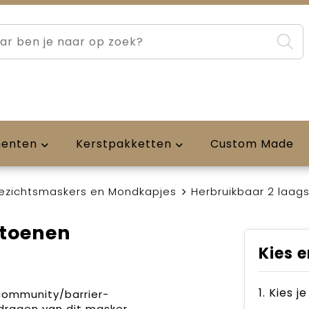
menten
Kerstpakketten
Custom Made
ezichtsmaskers en Mondkapjes
Herbruikbaar 2 laag
atoenen
Kies e
1. Kies j
community/barrier-
 dragen van dit masker