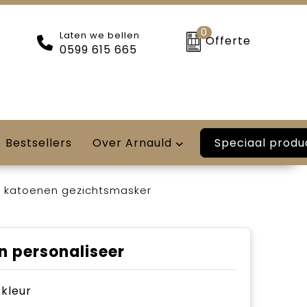
0
Laten we bellen
Offerte
0599 615 665
Speciaal produ
Bestsellers
Over Arnauld
s katoenen gezichtsmasker
n personaliseer
e kleur