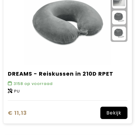
Sinterklaas
Verjaardagen
Voetbal, EK en WK
Voor de bouw
Zomergeschenken
DREAMS - Reiskussen in 210D RPET
Zomerpakketten
3158
op voorraad
PU
€ 11,13
Bekijk