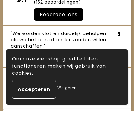
9.7
(152 beoordelingen)
Beoordeel ons
"We worden vlot en duidelijk geholpen
9
als we het een of ander zouden willen
aanschaffen."
Joop Robertus
16 oktober 2025
Om onze webshop goed te laten
functioneren maken wij gebruik van
cookies.
"De samenwerking bevalt uitstekend.
10
Het contact is altijd persoonlijk en
prettig – je merkt dat ze éc..."
Weigeren
Janet
16 oktober 2025
"Sinds enkele jaren maken wij gebruik
10
van de diensten van Arnauld, zowel
voor kerstpakketten als ande..."