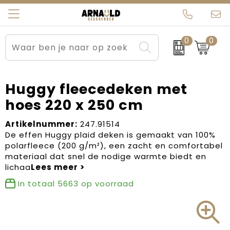
0
0
Relatiegeschenken
Beurs en Evenementen
Arnauld Kerstpakketten
Ons team
Sportkleding
Brievenbuspakketten
MijnEigenKadootje
Contact
Huggy fleecedeken met
hoes 220 x 250 cm
Werkkleding
Carnaval
Blogs
Artikelnummer:
247.91514
Kleding en textiel
Dag van de Zorg
De effen Huggy plaid deken is gemaakt van 100%
polarfleece (200 g/m²), een zacht en comfortabel
Tassen
Kerstartikelen
materiaal dat snel de nodige warmte biedt en
lichaa
Kerstpakketten
In totaal
5663
op voorraad
Kraamcadeaus
Pasen