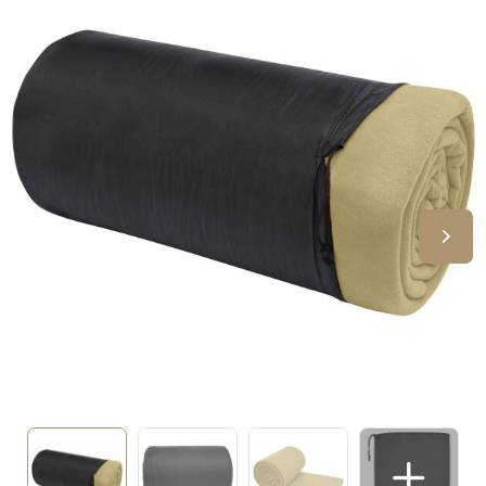
Sinterklaas
Verjaardagen
Voetbal, EK en WK
Voor de bouw
Zomergeschenken
Zomerpakketten