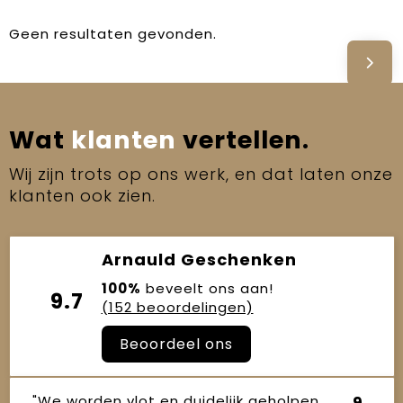
Geen resultaten gevonden.
Wat
klanten
vertellen.
Wij zijn trots op ons werk, en dat laten onze
klanten ook zien.
Arnauld Geschenken
100%
beveelt ons aan!
9.7
(152 beoordelingen)
Beoordeel ons
"We worden vlot en duidelijk geholpen
9