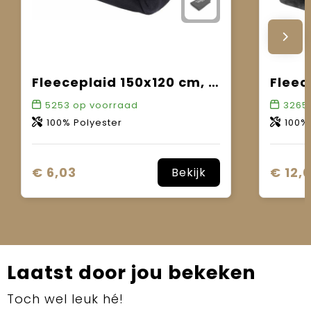
Fleeceplaid 150x120 cm, 200 gr/m²
5253
op voorraad
3265
100% Polyester
100%
€ 6,03
€ 12,
Bekijk
Laatst door jou bekeken
Toch wel leuk hé!