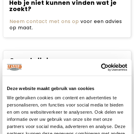
Heb je niet kunnen vinden wat je
zoekt?
Neem contact met ons op
voor een advies
op maat.
Omschrijving
De effen Huggy plaid deken is gemaakt van
100% polarfleece (200 g/m²), een zacht en
comfortabel materiaal dat snel de nodige
Deze website maakt gebruik van cookies
warmte biedt en lichaamswarmte vasthoudt.
We gebruiken cookies om content en advertenties te
Rol de deken op en berg hem op in het
personaliseren, om functies voor social media te bieden
handige zakje met trekkoordsluiting, zodat je
hem compact kunt opbergen zonder veel
en om ons websiteverkeer te analyseren. Ook delen we
ruimte in te nemen. Afmeting: 2200 x 250 cm.
informatie over uw gebruik van onze site met onze
partners voor social media, adverteren en analyse. Deze
partners kunnen deze gegevens combineren met andere