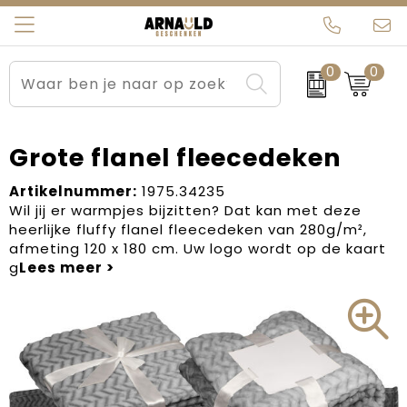
0
0
Relatiegeschenken
Beurs en Evenementen
Arnauld Kerstpakketten
Ons team
Sportkleding
Brievenbuspakketten
MijnEigenKadootje
Contact
Grote flanel fleecedeken
Werkkleding
Carnaval
Blogs
Artikelnummer:
1975.34235
Wil jij er warmpjes bijzitten? Dat kan met deze
heerlijke fluffy flanel fleecedeken van 280g/m²,
Kleding en textiel
Dag van de Zorg
afmeting 120 x 180 cm. Uw logo wordt op de kaart
g
Tassen
Kerstartikelen
Kerstpakketten
Kraamcadeaus
Pasen