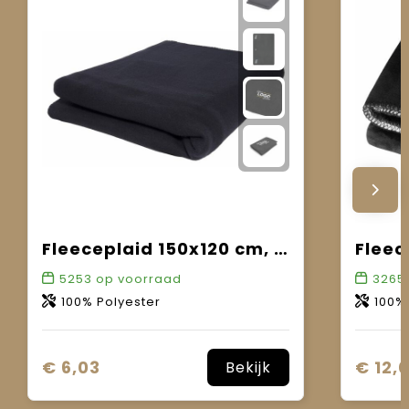
Fleeceplaid 150x120 cm, 200 gr/m²
5253
op voorraad
3265
100% Polyester
100%
€ 6,03
€ 12,
Bekijk