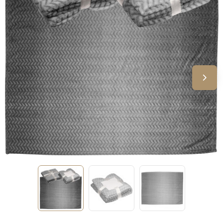
Sinterklaas
Verjaardagen
Voetbal, EK en WK
Voor de bouw
Zomergeschenken
Zomerpakketten