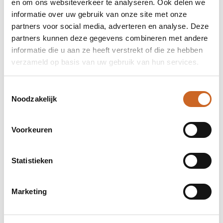
en om ons websiteverkeer te analyseren. Ook delen we
informatie over uw gebruik van onze site met onze
partners voor social media, adverteren en analyse. Deze
partners kunnen deze gegevens combineren met andere
informatie die u aan ze heeft verstrekt of die ze hebben
verzameld op basis van uw gebruik van hun services.
Toestemmingsselectie
Noodzakelijk
Voorkeuren
Levertijden in overleg
Bij ons staat klanttevredenheid centraal. Daarom
Statistieken
hanteren we geen vaste levertijden, maar
stemmen we deze altijd in overleg met jou af. Zo
zorgen we ervoor dat de planning aansluit op jouw
Marketing
wensen en behoeften, en kunnen we eventuele
bijzonderheden of spoedaanvragen tijdig
bespreken.