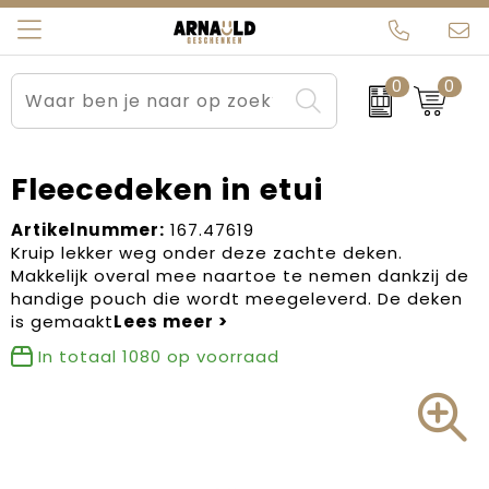
0
0
Relatiegeschenken
Beurs en Evenementen
Arnauld Kerstpakketten
Ons team
Sportkleding
Brievenbuspakketten
MijnEigenKadootje
Contact
Fleecedeken in etui
Werkkleding
Carnaval
Blogs
Artikelnummer:
167.47619
Kruip lekker weg onder deze zachte deken.
Makkelijk overal mee naartoe te nemen dankzij de
Kleding en textiel
Dag van de Zorg
handige pouch die wordt meegeleverd. De deken
is gemaakt
Tassen
Kerstartikelen
In totaal
1080
op voorraad
Kerstpakketten
Kraamcadeaus
Pasen