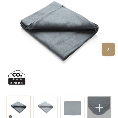
Sinterklaas
Verjaardagen
Voetbal, EK en WK
Voor de bouw
Zomergeschenken
Zomerpakketten