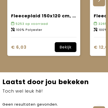
Fleeceplaid 150x120 cm, 200 gr/m²
5253
op voorraad
3265
100% Polyester
100%
€ 6,03
€ 12,
Bekijk
Laatst door jou bekeken
Toch wel leuk hé!
Geen resultaten gevonden.