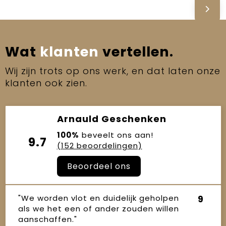
Wat
klanten
vertellen.
Wij zijn trots op ons werk, en dat laten onze
klanten ook zien.
Arnauld Geschenken
100%
beveelt ons aan!
9.7
(152 beoordelingen)
Beoordeel ons
"We worden vlot en duidelijk geholpen
9
als we het een of ander zouden willen
aanschaffen."