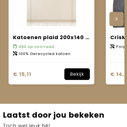
Katoenen plaid 200x140 cm
CrisM
490
op voorraad
Poly
100% Gerecycled katoen
€ 15,11
€ 14,
Bekijk
Laatst door jou bekeken
Toch wel leuk hé!