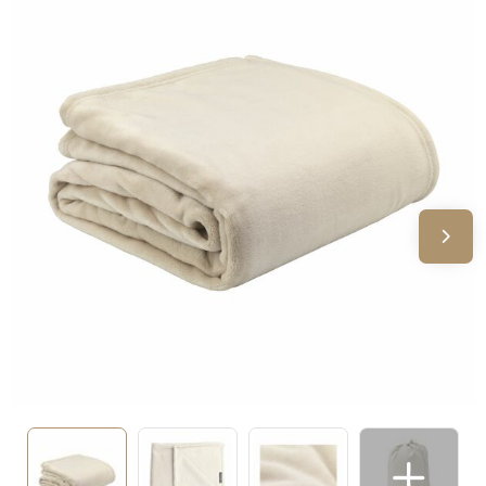
Sinterklaas
Verjaardagen
Voetbal, EK en WK
Voor de bouw
Zomergeschenken
Zomerpakketten