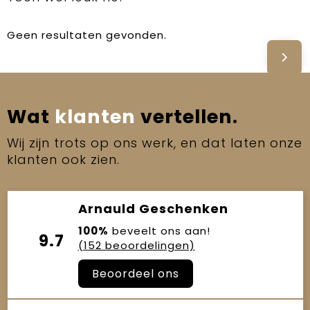
Geen resultaten gevonden.
Wat
klanten
vertellen.
Wij zijn trots op ons werk, en dat laten onze
klanten ook zien.
Arnauld Geschenken
100%
beveelt ons aan!
9.7
(152 beoordelingen)
Beoordeel ons