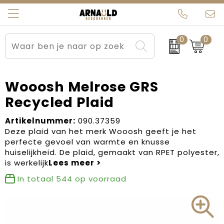
0
0
Relatiegeschenken
Beurs en Evenementen
Arnauld Kerstpakketten
Ons team
Sportkleding
Brievenbuspakketten
MijnEigenKadootje
Contact
Wooosh Melrose GRS
Recycled Plaid
Werkkleding
Carnaval
Blogs
Artikelnummer:
090.37359
Kleding en textiel
Dag van de Zorg
Deze plaid van het merk Wooosh geeft je het
perfecte gevoel van warmte en knusse
Tassen
Kerstartikelen
huiselijkheid. De plaid, gemaakt van RPET polyester,
is werkelijk
Kerstpakketten
In totaal
544
op voorraad
Kraamcadeaus
Pasen