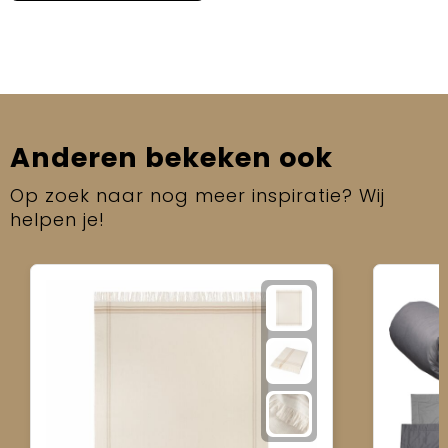
Anderen bekeken ook
Op zoek naar nog meer inspiratie? Wij
helpen je!