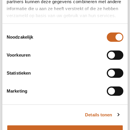
partners kunnen deze gegevens combineren met andere
informatie die u aan ze heeft verstrekt of die ze hebben
4
verzameld op basis van uw gebruik van hun services.
5
Toestemmingsselectie
Noodzakelijk
3. Kies je aantal
Voorkeuren
Prijsopgave
Statistieken
Selecteer jouw opties voor de prijsopgave.
Marketing
Toevoegen aan winkelwagen
Details tonen
Vrijblijvende offerte