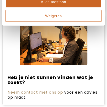
Sample aanvragen
Alles toestaan
Weigeren
Heb je niet kunnen vinden wat je
zoekt?
Neem contact met ons op
voor een advies
op maat.