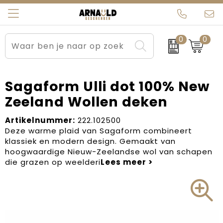
0
0
Relatiegeschenken
Beurs en Evenementen
Arnauld Kerstpakketten
Ons team
Sportkleding
Brievenbuspakketten
MijnEigenKadootje
Contact
Sagaform Ulli dot 100% New
Zeeland Wollen deken
Werkkleding
Carnaval
Blogs
Artikelnummer:
222.102500
Kleding en textiel
Dag van de Zorg
Deze warme plaid van Sagaform combineert
klassiek en modern design. Gemaakt van
Tassen
Kerstartikelen
hoogwaardige Nieuw-Zeelandse wol van schapen
die grazen op weelderi
Kerstpakketten
Kraamcadeaus
Pasen