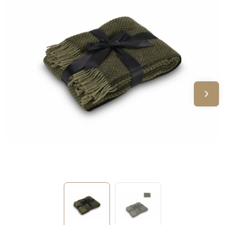
Sinterklaas
Verjaardagen
Voetbal, EK en WK
Voor de bouw
Zomergeschenken
Zomerpakketten