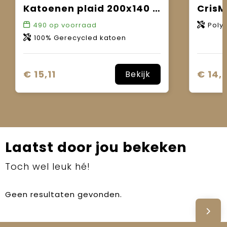
Katoenen plaid 200x140 cm
CrisM
490
op voorraad
Poly
100% Gerecycled katoen
€ 15,11
€ 14,
Bekijk
Laatst door jou bekeken
Toch wel leuk hé!
Geen resultaten gevonden.