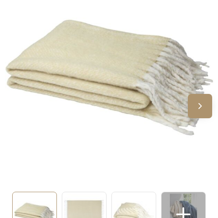
Sinterklaas
Verjaardagen
Voetbal, EK en WK
Voor de bouw
Zomergeschenken
Zomerpakketten