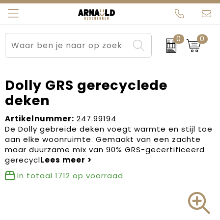
0
0
Relatiegeschenken
Beurs en Evenementen
Arnauld Kerstpakketten
Ons team
Sportkleding
Brievenbuspakketten
MijnEigenKadootje
Contact
Dolly GRS gerecyclede
deken
Werkkleding
Carnaval
Blogs
Artikelnummer:
247.99194
Kleding en textiel
Dag van de Zorg
De Dolly gebreide deken voegt warmte en stijl toe
aan elke woonruimte. Gemaakt van een zachte
Tassen
Kerstartikelen
maar duurzame mix van 90% GRS-gecertificeerd
gerecycl
Kerstpakketten
In totaal
1712
op voorraad
Kraamcadeaus
Pasen