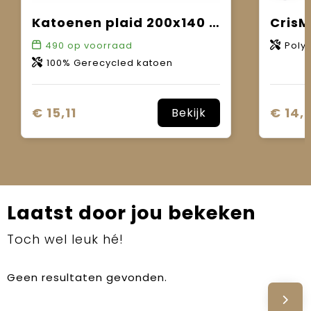
Katoenen plaid 200x140 cm
CrisM
490
op voorraad
Poly
100% Gerecycled katoen
€ 15,11
€ 14,
Bekijk
Laatst door jou bekeken
Toch wel leuk hé!
Geen resultaten gevonden.