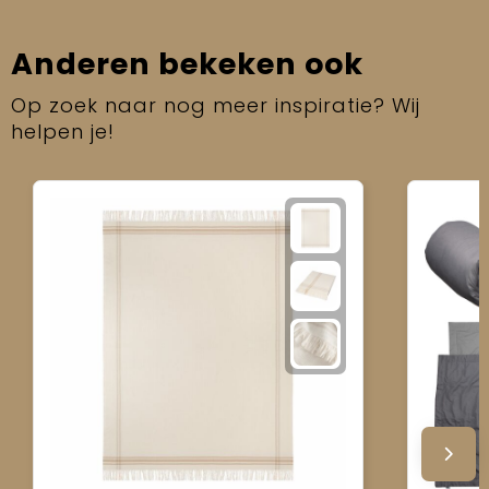
Anderen bekeken ook
Op zoek naar nog meer inspiratie? Wij
helpen je!