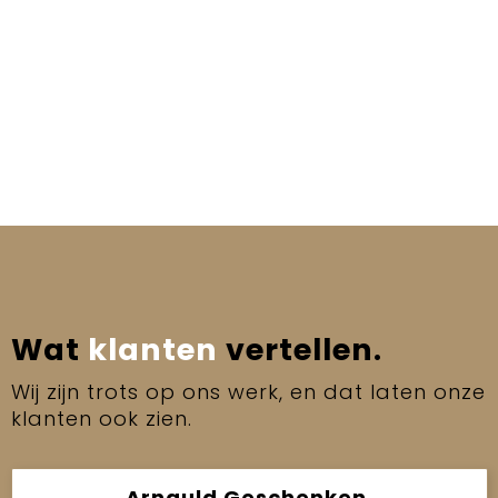
Wat
klanten
vertellen.
Wij zijn trots op ons werk, en dat laten onze
klanten ook zien.
Arnauld Geschenken