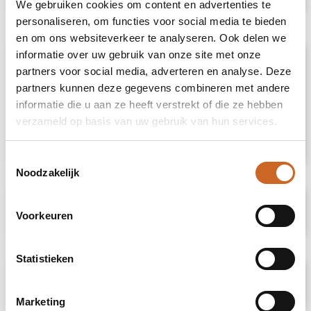
We gebruiken cookies om content en advertenties te
personaliseren, om functies voor social media te bieden
en om ons websiteverkeer te analyseren. Ook delen we
informatie over uw gebruik van onze site met onze
Omschrijving
partners voor social media, adverteren en analyse. Deze
partners kunnen deze gegevens combineren met andere
Deze omslagmuts houdt je hoofd lekker warm
informatie die u aan ze heeft verstrekt of die ze hebben
en is voorzien van reflecterend garen, dit
verzameld op basis van uw gebruik van hun services.
garen valt extra op in de schemering. Stijl,
warmte, en reflectie gecombineerd!
Toestemmingsselectie
Noodzakelijk
Specificaties
Voorkeuren
Statistieken
Prijsspecificaties
Marketing