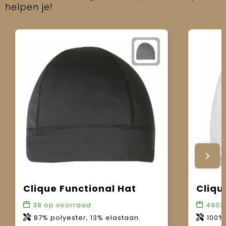
helpen je!
Clique Functional Hat
Cliqu
38
op voorraad
4902
87% polyester, 13% elastaan.
100% sing