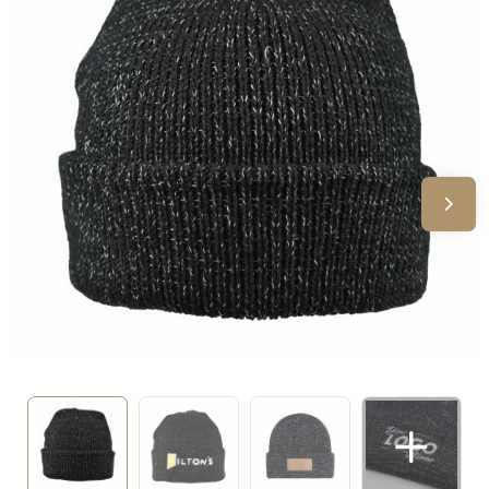
Sinterklaas
Verjaardagen
Voetbal, EK en WK
Voor de bouw
Zomergeschenken
Zomerpakketten