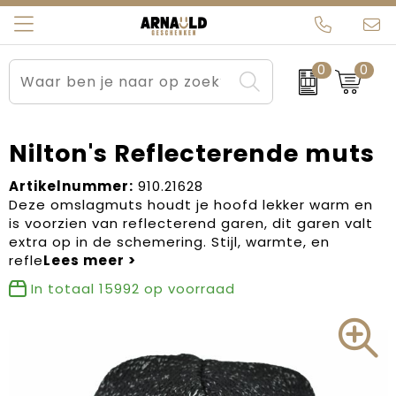
0
0
Relatiegeschenken
Beurs en Evenementen
Arnauld Kerstpakketten
Ons team
Sportkleding
Brievenbuspakketten
MijnEigenKadootje
Contact
Nilton's Reflecterende muts
Werkkleding
Carnaval
Blogs
Artikelnummer:
910.21628
Deze omslagmuts houdt je hoofd lekker warm en
is voorzien van reflecterend garen, dit garen valt
Kleding en textiel
Dag van de Zorg
extra op in de schemering. Stijl, warmte, en
refle
Tassen
Kerstartikelen
In totaal
15992
op voorraad
Kerstpakketten
Kraamcadeaus
Pasen