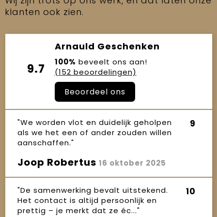
Wij zijn trots op ons werk, en dat laten onze
klanten ook zien.
Arnauld Geschenken
100%
beveelt ons aan!
9.7
(152 beoordelingen)
Beoordeel ons
"We worden vlot en duidelijk geholpen
9
als we het een of ander zouden willen
aanschaffen."
Joop Robertus
16 oktober 2025
"De samenwerking bevalt uitstekend.
10
Het contact is altijd persoonlijk en
prettig – je merkt dat ze éc..."