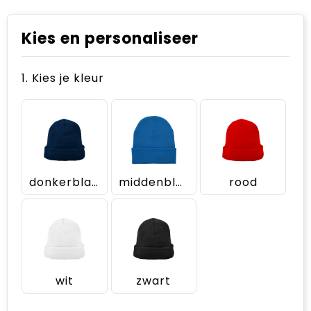
Kies en personaliseer
1. Kies je kleur
donkerblauw
middenblauw
rood
wit
zwart