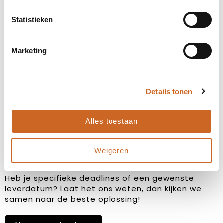
Statistieken
Marketing
Levertijden in overleg
Details tonen
Bij ons staat klanttevredenheid centraal. Daarom
hanteren we geen vaste levertijden, maar
stemmen we deze altijd in overleg met jou af. Zo
Alles toestaan
zorgen we ervoor dat de planning aansluit op jouw
wensen en behoeften, en kunnen we eventuele
bijzonderheden of spoedaanvragen tijdig
Weigeren
bespreken.
Heb je specifieke deadlines of een gewenste
leverdatum? Laat het ons weten, dan kijken we
samen naar de beste oplossing!