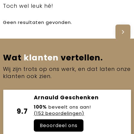
Toch wel leuk hé!
Geen resultaten gevonden.
Wat
klanten
vertellen.
Wij zijn trots op ons werk, en dat laten onze
klanten ook zien.
Arnauld Geschenken
100%
beveelt ons aan!
9.7
(152 beoordelingen)
Beoordeel ons