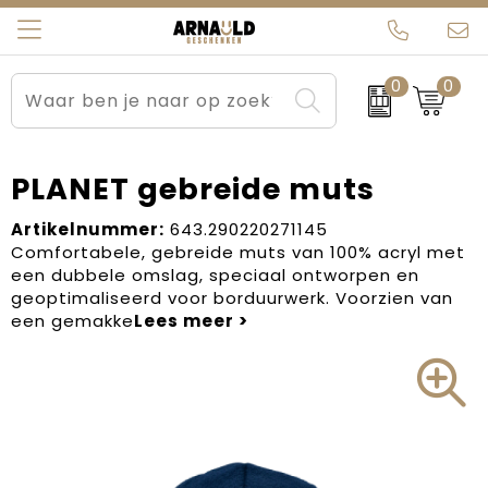
0
0
Relatiegeschenken
Beurs en Evenementen
Arnauld Kerstpakketten
Ons team
Sportkleding
Brievenbuspakketten
MijnEigenKadootje
Contact
PLANET gebreide muts
Werkkleding
Carnaval
Blogs
Artikelnummer:
643.290220271145
Comfortabele, gebreide muts van 100% acryl met
een dubbele omslag, speciaal ontworpen en
Kleding en textiel
Dag van de Zorg
geoptimaliseerd voor borduurwerk. Voorzien van
een gemakke
Tassen
Kerstartikelen
Kerstpakketten
Kraamcadeaus
Pasen