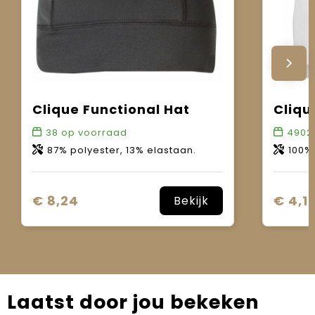
Clique Functional Hat
Cliqu
38
op voorraad
4902
87% polyester, 13% elastaan.
100% sing
€ 8,24
€ 4,1
Bekijk
Laatst door jou bekeken