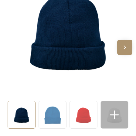
Sinterklaas
Verjaardagen
Voetbal, EK en WK
Voor de bouw
Zomergeschenken
Zomerpakketten