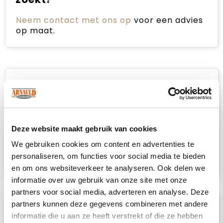
Neem contact met ons op
voor een advies
op maat.
Omschrijving
Deze tube kun je op meerdere manieren
gebruiken. Als sjaal, hoofdband, om je haar
Deze website maakt gebruik van cookies
mee vast te binden of op een van de overige
drie manieren. Ultiem voor
We gebruiken cookies om content en advertenties te
buitensportactiviteiten! Met handige
personaliseren, om functies voor social media te bieden
instructiehandleiding.
en om ons websiteverkeer te analyseren. Ook delen we
informatie over uw gebruik van onze site met onze
partners voor social media, adverteren en analyse. Deze
partners kunnen deze gegevens combineren met andere
Specificaties
informatie die u aan ze heeft verstrekt of die ze hebben