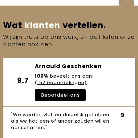
Wat
klanten
vertellen.
Wij zijn trots op ons werk, en dat laten onze
klanten ook zien.
Arnauld Geschenken
100%
beveelt ons aan!
9.7
(152 beoordelingen)
Beoordeel ons
"We worden vlot en duidelijk geholpen
9
als we het een of ander zouden willen
aanschaffen."