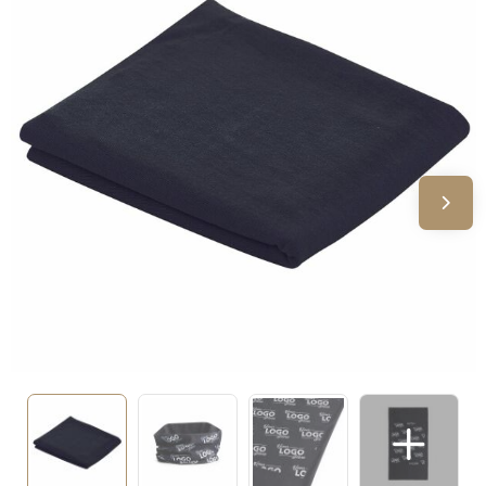
Sinterklaas
Verjaardagen
Voetbal, EK en WK
Voor de bouw
Zomergeschenken
Zomerpakketten