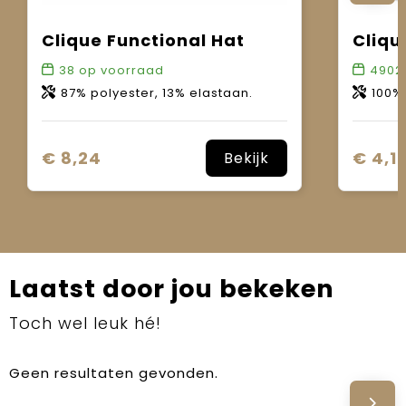
Clique Functional Hat
Cliqu
38
op voorraad
4902
87% polyester, 13% elastaan.
100% sing
€ 8,24
€ 4,1
Bekijk
Laatst door jou bekeken
Toch wel leuk hé!
Geen resultaten gevonden.