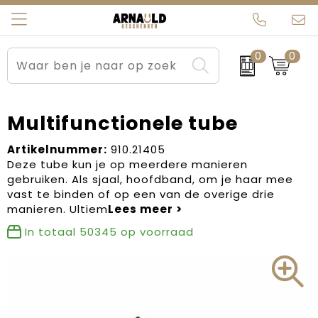
0
0
Relatiegeschenken
Beurs en Evenementen
Arnauld Kerstpakketten
Ons team
Sportkleding
Brievenbuspakketten
MijnEigenKadootje
Contact
Multifunctionele tube
Werkkleding
Carnaval
Blogs
Artikelnummer:
910.21405
Deze tube kun je op meerdere manieren
gebruiken. Als sjaal, hoofdband, om je haar mee
Kleding en textiel
Dag van de Zorg
vast te binden of op een van de overige drie
manieren. Ultiem
Tassen
Kerstartikelen
In totaal
50345
op voorraad
Kerstpakketten
Kraamcadeaus
Pasen