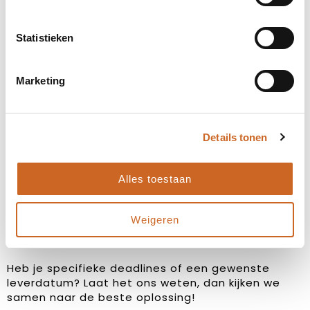
Statistieken
Marketing
Levertijden in overleg
Details tonen
Bij ons staat klanttevredenheid centraal. Daarom
hanteren we geen vaste levertijden, maar
Alles toestaan
stemmen we deze altijd in overleg met jou af. Zo
zorgen we ervoor dat de planning aansluit op jouw
wensen en behoeften, en kunnen we eventuele
Weigeren
bijzonderheden of spoedaanvragen tijdig
bespreken.
Heb je specifieke deadlines of een gewenste
leverdatum? Laat het ons weten, dan kijken we
samen naar de beste oplossing!