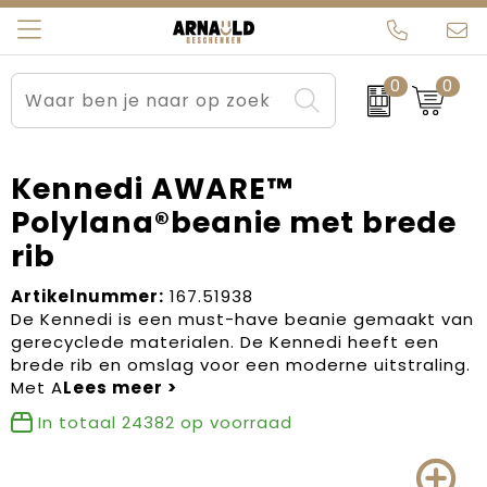
0
0
Relatiegeschenken
Beurs en Evenementen
Arnauld Kerstpakketten
Ons team
Sportkleding
Brievenbuspakketten
MijnEigenKadootje
Contact
Kennedi AWARE™
Polylana®beanie met brede
Werkkleding
Carnaval
Blogs
rib
Kleding en textiel
Dag van de Zorg
Artikelnummer:
167.51938
De Kennedi is een must-have beanie gemaakt van
Tassen
Kerstartikelen
gerecyclede materialen. De Kennedi heeft een
brede rib en omslag voor een moderne uitstraling.
Kerstpakketten
Met A
In totaal
24382
op voorraad
Kraamcadeaus
Pasen