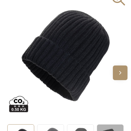
Sinterklaas
Verjaardagen
Voetbal, EK en WK
Voor de bouw
Zomergeschenken
Zomerpakketten