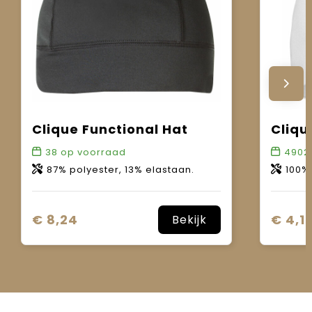
Clique Functional Hat
Cliqu
38
op voorraad
4902
87% polyester, 13% elastaan.
100% sing
€ 8,24
€ 4,1
Bekijk