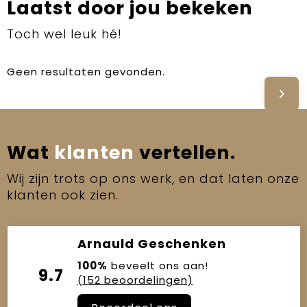
Laatst door jou bekeken
Toch wel leuk hé!
Geen resultaten gevonden.
Wat
klanten
vertellen.
Wij zijn trots op ons werk, en dat laten onze
klanten ook zien.
Arnauld Geschenken
100%
beveelt ons aan!
9.7
(152 beoordelingen)