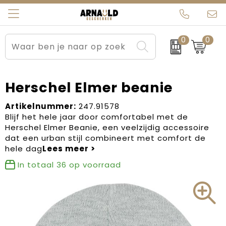
0
0
Relatiegeschenken
Beurs en Evenementen
Arnauld Kerstpakketten
Ons team
Sportkleding
Brievenbuspakketten
MijnEigenKadootje
Contact
Herschel Elmer beanie
Werkkleding
Carnaval
Blogs
Artikelnummer:
247.91578
Blijf het hele jaar door comfortabel met de
Herschel Elmer Beanie, een veelzijdig accessoire
Kleding en textiel
Dag van de Zorg
dat een urban stijl combineert met comfort de
hele dag
Tassen
Kerstartikelen
In totaal
36
op voorraad
Kerstpakketten
Kraamcadeaus
Pasen