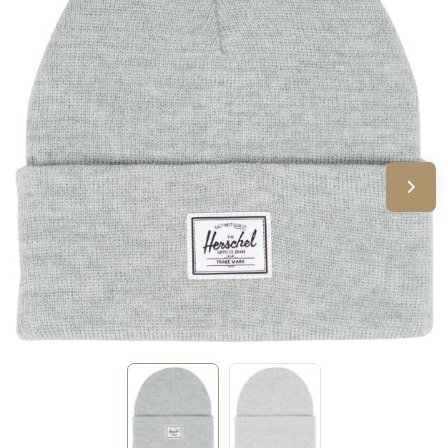
Sinterklaas
Verjaardagen
Voetbal, EK en WK
Voor de bouw
Zomergeschenken
Zomerpakketten