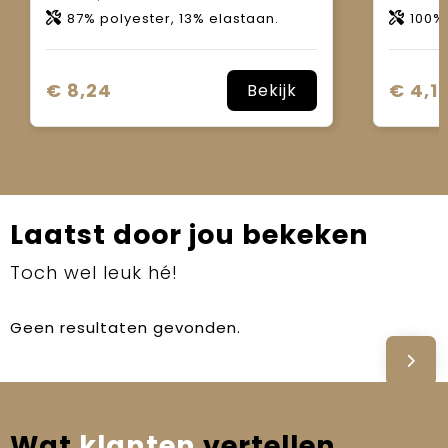
87% polyester, 13% elastaan.
100% sing
€ 8,24
€ 4,1
Bekijk
Laatst door jou bekeken
Toch wel leuk hé!
Geen resultaten gevonden.
Wat
klanten
vertellen.