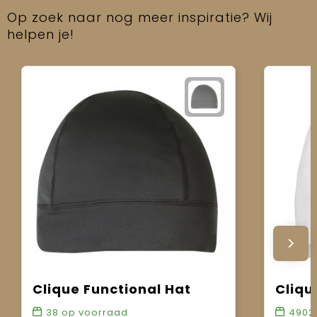
Op zoek naar nog meer inspiratie? Wij
helpen je!
Clique Functional Hat
Cliqu
38
op voorraad
4902