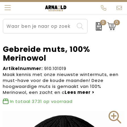
0
0
Relatiegeschenken
Beurs en Evenementen
Arnauld Kerstpakketten
Ons team
Sportkleding
Brievenbuspakketten
MijnEigenKadootje
Contact
Gebreide muts, 100%
Merinowol
Werkkleding
Carnaval
Blogs
Artikelnummer:
910.101019
Kleding en textiel
Dag van de Zorg
Maak kennis met onze nieuwste wintermuts, een
must-have voor de koude maanden! Deze
Tassen
Kerstartikelen
hoogwaardige muts is gemaakt van 100%
Merinowol, een zacht en c
Kerstpakketten
In totaal
3731
op voorraad
Kraamcadeaus
Pasen