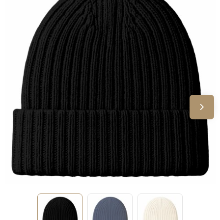
Sinterklaas
Verjaardagen
Voetbal, EK en WK
Voor de bouw
Zomergeschenken
Zomerpakketten