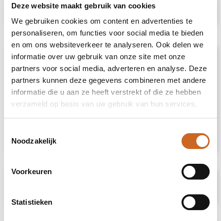
Deze website maakt gebruik van cookies
op maat.
We gebruiken cookies om content en advertenties te
personaliseren, om functies voor social media te bieden
en om ons websiteverkeer te analyseren. Ook delen we
informatie over uw gebruik van onze site met onze
Omschrijving
partners voor social media, adverteren en analyse. Deze
partners kunnen deze gegevens combineren met andere
Maak kennis met onze nieuwste wintermuts,
informatie die u aan ze heeft verstrekt of die ze hebben
een must-have voor de koude maanden!
verzameld op basis van uw gebruik van hun services.
Deze hoogwaardige muts is gemaakt van
100% Merinowol, een zacht en comfortabel
materiaal. Dit geeft de muts extra warmte en
Toestemmingsselectie
een ademend vermogen.
Noodzakelijk
Voorkeuren
Specificaties
Statistieken