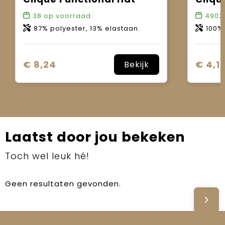
38
op voorraad
4902
87% polyester, 13% elastaan.
100% sing
€ 8,24
€ 4,1
Bekijk
Laatst door jou bekeken
Toch wel leuk hé!
Geen resultaten gevonden.