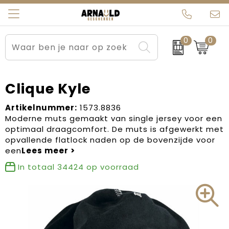
0
0
Relatiegeschenken
Beurs en Evenementen
Arnauld Kerstpakketten
Ons team
Sportkleding
Brievenbuspakketten
MijnEigenKadootje
Contact
Clique Kyle
Werkkleding
Carnaval
Blogs
Artikelnummer:
1573.8836
Moderne muts gemaakt van single jersey voor een
optimaal draagcomfort. De muts is afgewerkt met
Kleding en textiel
Dag van de Zorg
opvallende flatlock naden op de bovenzijde voor
een
Tassen
Kerstartikelen
In totaal
34424
op voorraad
Kerstpakketten
Kraamcadeaus
Pasen