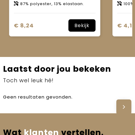
87% polyester, 13% elastaan.
100% sing
€ 8,24
€ 4,1
Bekijk
Laatst door jou bekeken
Toch wel leuk hé!
Geen resultaten gevonden.
Wat
klanten
vertellen.