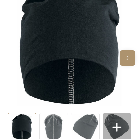
Sinterklaas
Verjaardagen
Voetbal, EK en WK
Voor de bouw
Zomergeschenken
Zomerpakketten