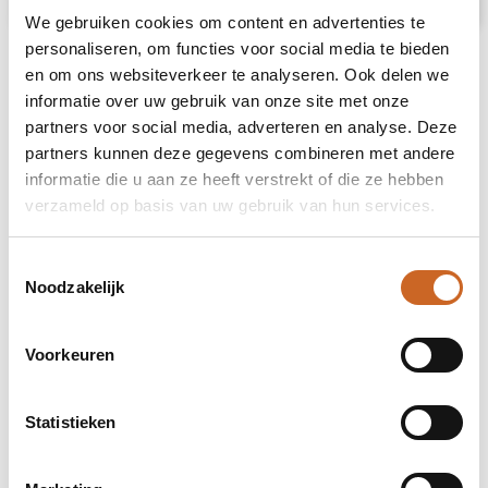
We gebruiken cookies om content en advertenties te
personaliseren, om functies voor social media te bieden
en om ons websiteverkeer te analyseren. Ook delen we
informatie over uw gebruik van onze site met onze
partners voor social media, adverteren en analyse. Deze
partners kunnen deze gegevens combineren met andere
informatie die u aan ze heeft verstrekt of die ze hebben
verzameld op basis van uw gebruik van hun services.
Toestemmingsselectie
Noodzakelijk
Voorkeuren
Statistieken
Levertijden in overleg
Bij ons staat klanttevredenheid centraal. Daarom