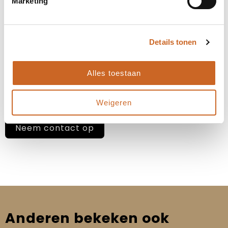
Marketing
hanteren we geen vaste levertijden, maar
stemmen we deze altijd in overleg met jou af. Zo
zorgen we ervoor dat de planning aansluit op jouw
wensen en behoeften, en kunnen we eventuele
Details tonen
bijzonderheden of spoedaanvragen tijdig
bespreken.
Alles toestaan
Heb je specifieke deadlines of een gewenste
leverdatum? Laat het ons weten, dan kijken we
samen naar de beste oplossing!
Weigeren
Neem contact op
Anderen bekeken ook