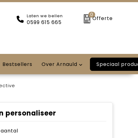
0
Laten we bellen
Offerte
0599 615 665
Speciaal produ
Bestsellers
Over Arnauld
ective
n personaliseer
e aantal