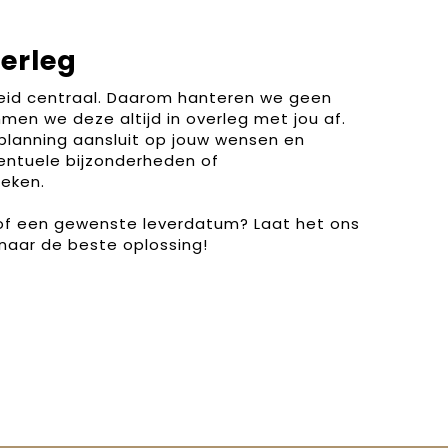
verleg
heid centraal. Daarom hanteren we geen
men we deze altijd in overleg met jou af.
planning aansluit op jouw wensen en
entuele bijzonderheden of
eken.
 of een gewenste leverdatum? Laat het ons
naar de beste oplossing!