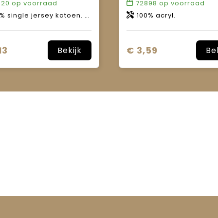
020
op voorraad
72898
op voorraad
ngle jersey katoen. Voering: 100% polyester fleece.
100% acryl.
13
€ 3,59
Bekijk
Be