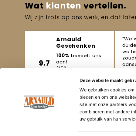
Wat
klanten
vertellen.
Wij zijn trots op ons werk, en dat lat
"We 
Arnauld
duide
Geschenken
we h
100%
beveelt ons
zoude
9.7
aan!
aansc
(152
beoordelingen)
Joo
Deze website maakt gebru
Beoordeel ons
okto
We gebruiken cookies om c
bieden en om ons websitev
site met onze partners vo
combineren met andere inf
uw gebruik van hun servic
Om onze webshop goed te laten
Klant
functioneren maken wij gebruik van