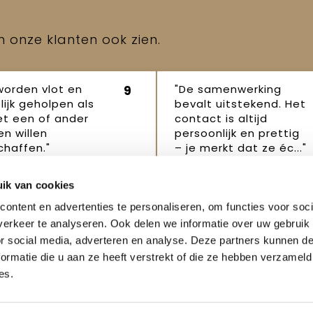
en onze klanten ook zien.
worden vlot en
"De samenwerking
9
lijk geholpen als
bevalt uitstekend. Het
et een of ander
contact is altijd
n willen
persoonlijk en prettig
haffen."
– je merkt dat ze éc..."
p Robertus
Janet
16
16 oktober
ik van cookies
ber 2025
2025
ontent en advertenties te personaliseren, om functies voor soci
erkeer te analyseren. Ook delen we informatie over uw gebruik
or social media, adverteren en analyse. Deze partners kunnen 
ormatie die u aan ze heeft verstrekt of die ze hebben verzameld
es.
enservice
Veilig winkelen
Weigeren