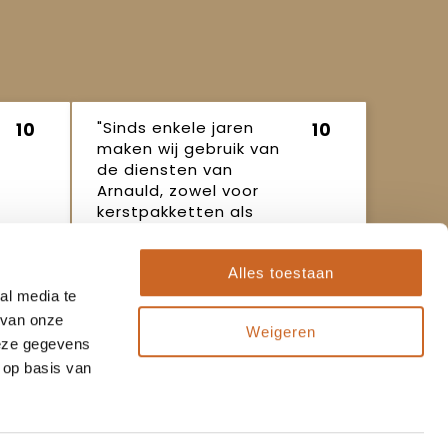
"Sinds enkele jaren
10
10
maken wij gebruik van
de diensten van
Arnauld, zowel voor
kerstpakketten als
ande..."
Ineke
16 oktober
Alles toestaan
2025
al media te
 van onze
Weigeren
deze gegevens
 op basis van
Populaire thema's