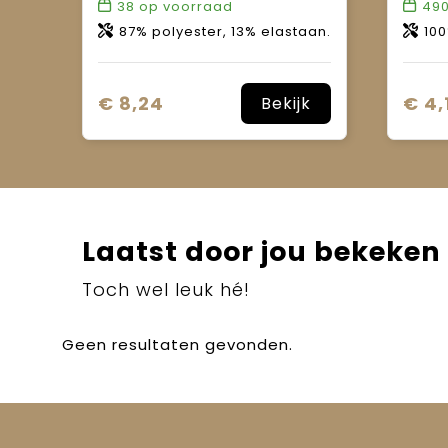
38
op voorraad
49
87% polyester, 13% elastaan.
100% si
€ 8,24
€ 4,
Bekijk
Laatst door jou bekeken
Toch wel leuk hé!
Geen resultaten gevonden.