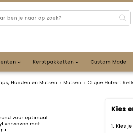
menten
Kerstpakketten
Custom Made
aps, Hoeden en Mutsen
Mutsen
Clique Hubert Refl
Kies e
rand voor optimaal
yl verweven met
1. Kies j