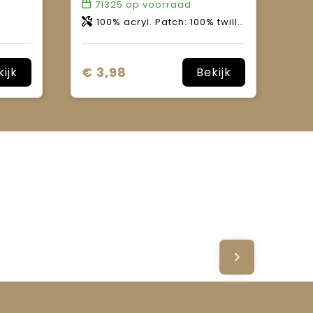
71325
op voorraad
100% acryl. Patch: 100% twill katoen.
€ 3,98
kijk
Bekijk