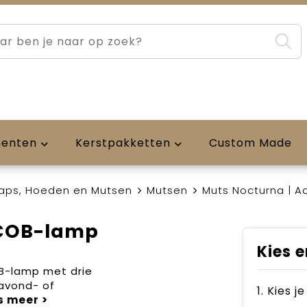
menten
Kerstpakketten
Custom Made
aps, Hoeden en Mutsen
Mutsen
Muts Nocturna | A
| COB-lamp
Kies e
B-lamp met drie
 avond- of
1. Kies 