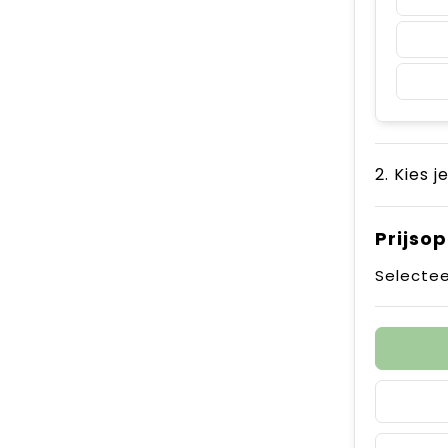
2. Kies j
Prijso
Selectee