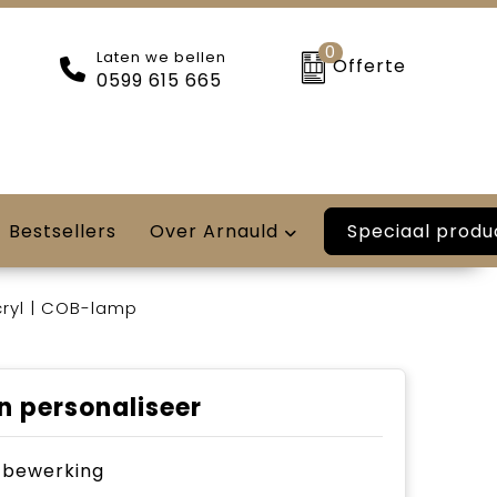
0
Laten we bellen
Offerte
0599 615 665
Speciaal produ
Bestsellers
Over Arnauld
cryl | COB-lamp
n personaliseer
je bewerking