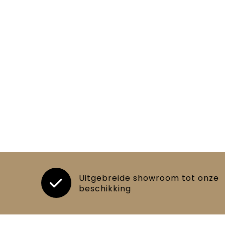
Uitgebreide showroom tot onze
beschikking