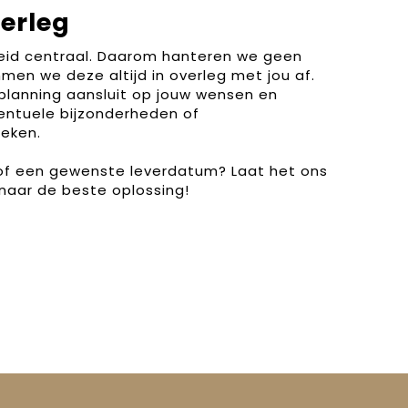
verleg
heid centraal. Daarom hanteren we geen
men we deze altijd in overleg met jou af.
planning aansluit op jouw wensen en
entuele bijzonderheden of
eken.
 of een gewenste leverdatum? Laat het ons
naar de beste oplossing!