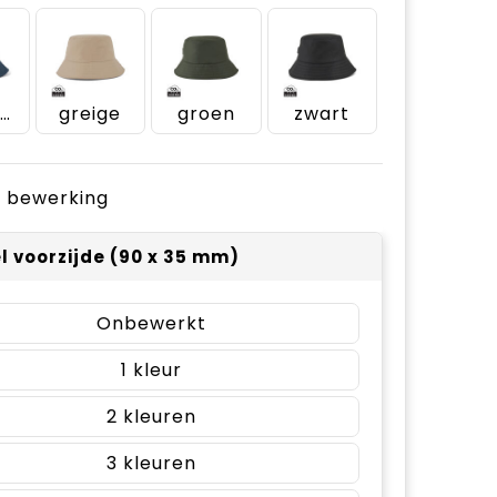
donkerblauw
greige
groen
zwart
je bewerking
el voorzijde (90 x 35 mm)
Onbewerkt
1
2
3