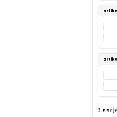
artik
artik
3. Kies j