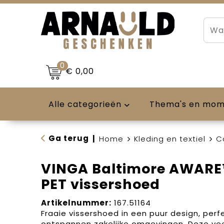
0
€ 0,00
Alle categorieën
Thema's en mo
Ga terug
|
Home
Kleding en textiel
C
VINGA Baltimore AWARE
PET vissershoed
Artikelnummer:
167.51164
Fraaie vissershoed in een puur design, per
ontspannen zakelijke omgevingen. Deze vee