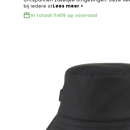
bij iedere st
In totaal
11409
op voorraad