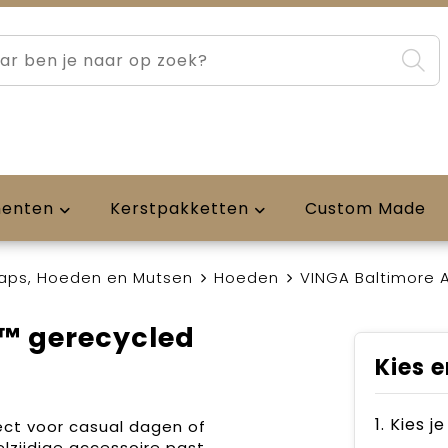
menten
Kerstpakketten
Custom Made
aps, Hoeden en Mutsen
Hoeden
VINGA Baltimore 
™ gerecycled
Kies e
1. Kies j
fect voor casual dagen of
lzijdige accessoire past