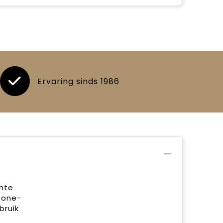
Ervaring sinds 1986
chte
 one-
bruik