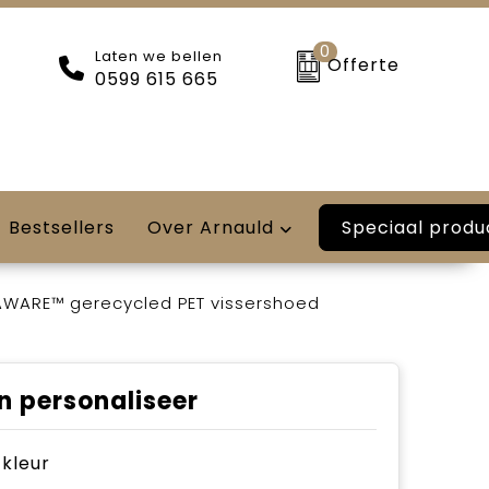
0
Laten we bellen
Offerte
0599 615 665
Speciaal produ
Bestsellers
Over Arnauld
AWARE™ gerecycled PET vissershoed
n personaliseer
e kleur