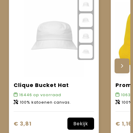
Clique Bucket Hat
Prom
16446
op voorraad
1063
100% katoenen canvas.
100%
€ 3,81
€ 1,16
Bekijk