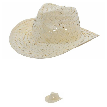
Sinterklaas
Verjaardagen
Voetbal, EK en WK
Voor de bouw
Zomergeschenken
Zomerpakketten