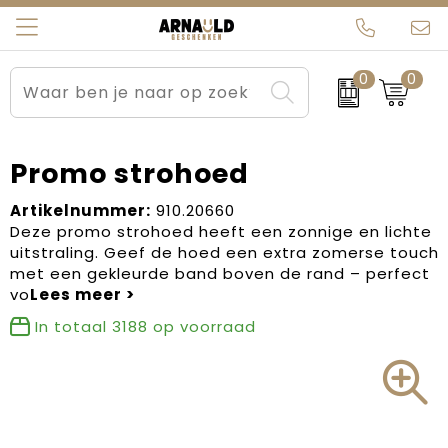
0
0
Relatiegeschenken
Beurs en Evenementen
Arnauld Kerstpakketten
Ons team
Sportkleding
Brievenbuspakketten
MijnEigenKadootje
Contact
Promo strohoed
Werkkleding
Carnaval
Blogs
Artikelnummer:
910.20660
Deze promo strohoed heeft een zonnige en lichte
uitstraling. Geef de hoed een extra zomerse touch
Kleding en textiel
Dag van de Zorg
met een gekleurde band boven de rand – perfect
vo
Tassen
Kerstartikelen
In totaal
3188
op voorraad
Kerstpakketten
Kraamcadeaus
Pasen