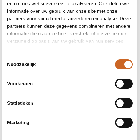
en om ons websiteverkeer te analyseren. Ook delen we
informatie over uw gebruik van onze site met onze
partners voor social media, adverteren en analyse. Deze
partners kunnen deze gegevens combineren met andere
informatie die u aan ze heeft verstrekt of die ze hebben
verzameld op basis van uw gebruik van hun services.
Toestemmingsselectie
Noodzakelijk
Voorkeuren
Levertijden in overleg
Bij ons staat klanttevredenheid centraal. Daarom
Statistieken
hanteren we geen vaste levertijden, maar
stemmen we deze altijd in overleg met jou af. Zo
zorgen we ervoor dat de planning aansluit op jouw
Marketing
wensen en behoeften, en kunnen we eventuele
bijzonderheden of spoedaanvragen tijdig
bespreken.