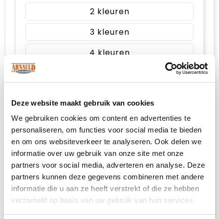
2
3
4
5
Full colour
Deze website maakt gebruik van cookies
We gebruiken cookies om content en advertenties te
personaliseren, om functies voor social media te bieden
3. Kies je aantal
en om ons websiteverkeer te analyseren. Ook delen we
informatie over uw gebruik van onze site met onze
partners voor social media, adverteren en analyse. Deze
Prijsopgave
partners kunnen deze gegevens combineren met andere
Selecteer jouw opties voor de prijsopgave.
informatie die u aan ze heeft verstrekt of die ze hebben
verzameld op basis van uw gebruik van hun services.