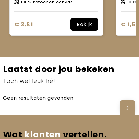
100% katoenen canvas.
100%
€ 3,81
€ 1,5
Bekijk
Laatst door jou bekeken
Toch wel leuk hé!
Geen resultaten gevonden.
Wat
klanten
vertellen.