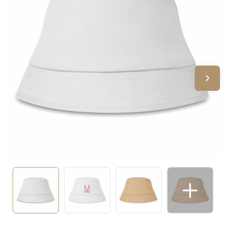
Sinterklaas
Verjaardagen
Voetbal, EK en WK
Voor de bouw
Zomergeschenken
Zomerpakketten