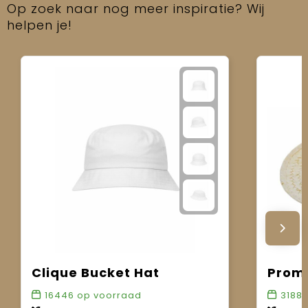
Op zoek naar nog meer inspiratie? Wij
helpen je!
Clique Bucket Hat
Prom
16446
op voorraad
3188