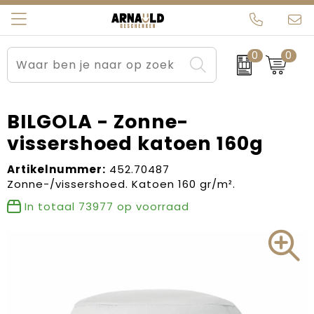
0
0
Relatiegeschenken
Beurs en Evenementen
Arnauld Kerstpakketten
Ons team
Sportkleding
Brievenbuspakketten
MijnEigenKadootje
Contact
BILGOLA - Zonne-
vissershoed katoen 160g
Werkkleding
Carnaval
Blogs
Artikelnummer:
452.70487
Kleding en textiel
Dag van de Zorg
Zonne-/vissershoed. Katoen 160 gr/m².
In totaal
73977
op voorraad
Tassen
Kerstartikelen
Kerstpakketten
Kraamcadeaus
Pasen