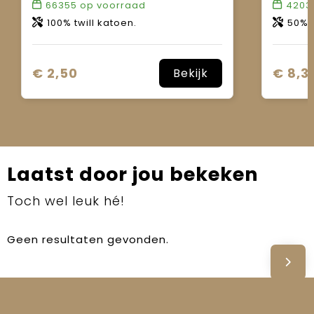
66355
op voorraad
4203
100% twill katoen.
50% kat
€ 2,50
€ 8,3
Bekijk
Laatst door jou bekeken
Toch wel leuk hé!
Geen resultaten gevonden.