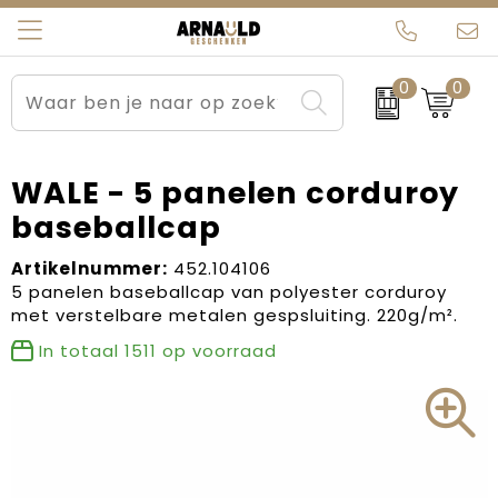
0
0
Relatiegeschenken
Beurs en Evenementen
Arnauld Kerstpakketten
Ons team
Sportkleding
Brievenbuspakketten
MijnEigenKadootje
Contact
WALE - 5 panelen corduroy
baseballcap
Werkkleding
Carnaval
Blogs
Artikelnummer:
452.104106
Kleding en textiel
Dag van de Zorg
5 panelen baseballcap van polyester corduroy
met verstelbare metalen gespsluiting. 220g/m².
Tassen
Kerstartikelen
In totaal
1511
op voorraad
Kerstpakketten
Kraamcadeaus
Pasen