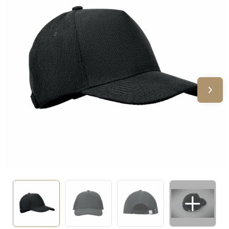
Sinterklaas
Verjaardagen
Voetbal, EK en WK
Voor de bouw
Zomergeschenken
Zomerpakketten