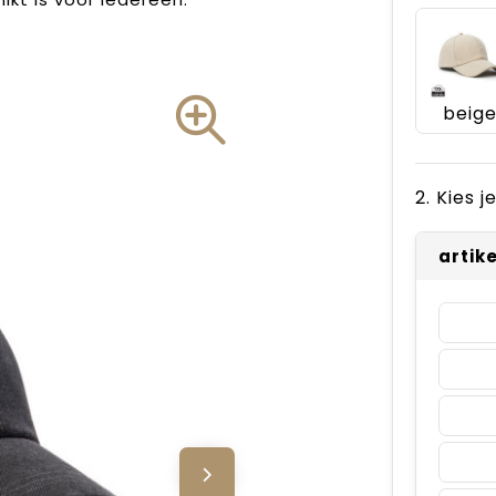
beig
2. Kies 
artik