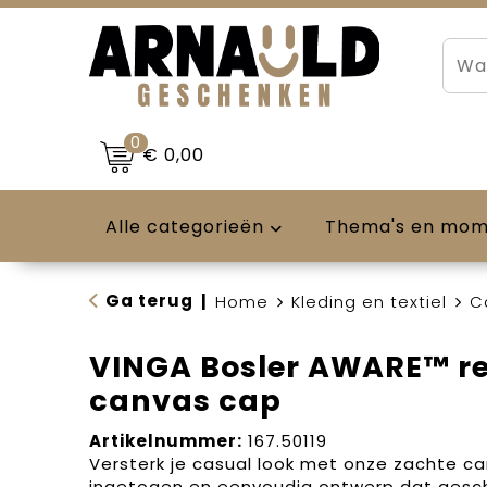
0
€ 0,00
Alle categorieën
Thema's en mo
Ga terug
|
Home
Kleding en textiel
C
VINGA Bosler AWARE™ r
canvas cap
Artikelnummer:
167.50119
Versterk je casual look met onze zachte c
ingetogen en eenvoudig ontwerp dat geschi