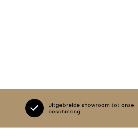
Uitgebreide showroom tot onze
beschikking