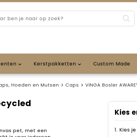
menten
Kerstpakketten
Custom Made
aps, Hoeden en Mutsen
Caps
VINGA Bosler AWARE
ecycled
Kies e
1. Kies j
anvas pet, met een
kt is voor iedereen.