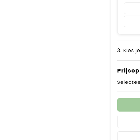
3. Kies j
Prijso
Selectee