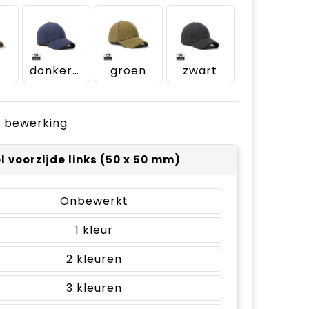
e
donkerblauw
groen
zwart
je bewerking
el voorzijde links (50 x 50 mm)
Onbewerkt
1
2
3