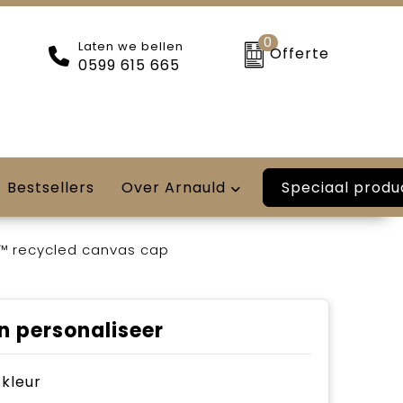
0
Laten we bellen
Offerte
0599 615 665
Speciaal produ
Bestsellers
Over Arnauld
™ recycled canvas cap
n personaliseer
e kleur