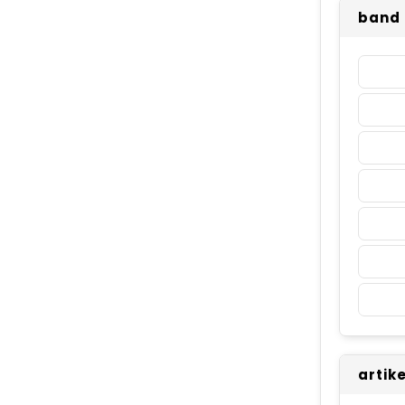
band 
artik