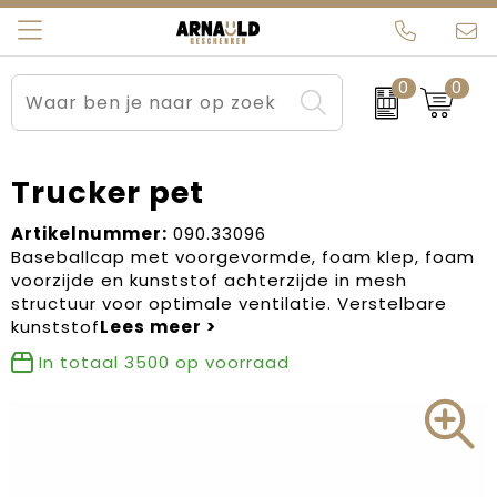
0
0
Relatiegeschenken
Beurs en Evenementen
Arnauld Kerstpakketten
Ons team
Sportkleding
Brievenbuspakketten
MijnEigenKadootje
Contact
Trucker pet
Werkkleding
Carnaval
Blogs
Artikelnummer:
090.33096
Baseballcap met voorgevormde, foam klep, foam
voorzijde en kunststof achterzijde in mesh
Kleding en textiel
Dag van de Zorg
structuur voor optimale ventilatie. Verstelbare
kunststof
Tassen
Kerstartikelen
In totaal
3500
op voorraad
Kerstpakketten
Kraamcadeaus
Pasen