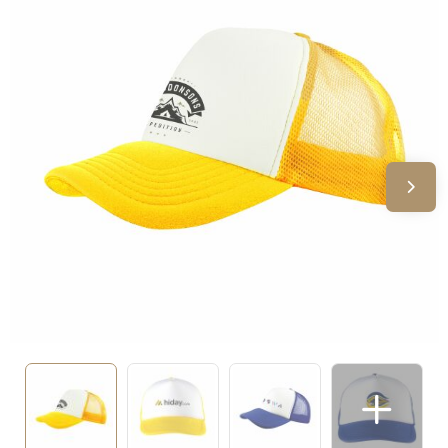
Sinterklaas
Verjaardagen
Voetbal, EK en WK
Voor de bouw
Zomergeschenken
Zomerpakketten