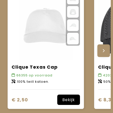
Clique Texas Cap
Cliqu
66355
op voorraad
4203
100% twill katoen.
50% kat
€ 2,50
€ 8,3
Bekijk